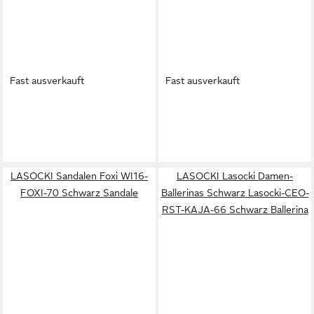
Fast ausverkauft
Fast ausverkauft
LASOCKI
Lasocki
LASOCKI
Lasocki Damen-
Damenpumps Beige Lasocki-
Sandalen Braun Sandale
59,99 €
41,99 €
CEO-WB-VELA-01 Beige
Pumps
LASOCKI Sandalen Foxi WI16-
LASOCKI Lasocki Damen-
FOXI-70 Schwarz Sandale
Ballerinas Schwarz Lasocki-CEO-
RST-KAJA-66 Schwarz Ballerina