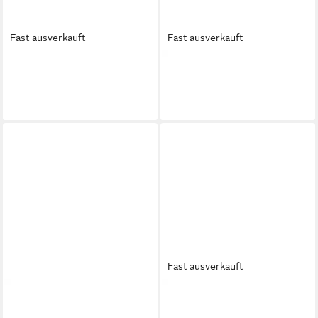
Fast ausverkauft
Fast ausverkauft
LASOCKI
Lasocki Damen-
LASOCKI
Lasocki Damen-
Sandalen Schwarz Sandale
Sandalen Gold Sandale
36,99 €
36,99 €
Fast ausverkauft
LASOCKI
Lasocki Damen-Flip-
LASOCKI
Lasocki Damen-
Flops Braun Badepantolette
Ballerinas Schwarz Lasocki-