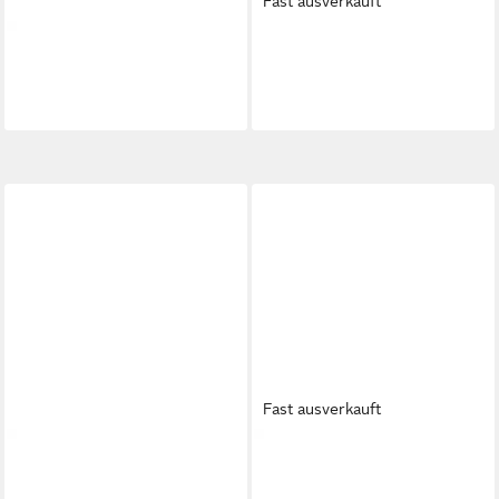
Fast ausverkauft
LASOCKI
Lasocki Damen-
LASOCKI
Lasocki Damen
Sandalen Weiß Sandale
Sandalen Beige Sandale
36,99 €
33,99 €
Fast ausverkauft
LASOCKI
Lasocki Damen-
LASOCKI
Lasocki Damen-Flip-
Sandalen Gold Sandale
Flops, Schwarz