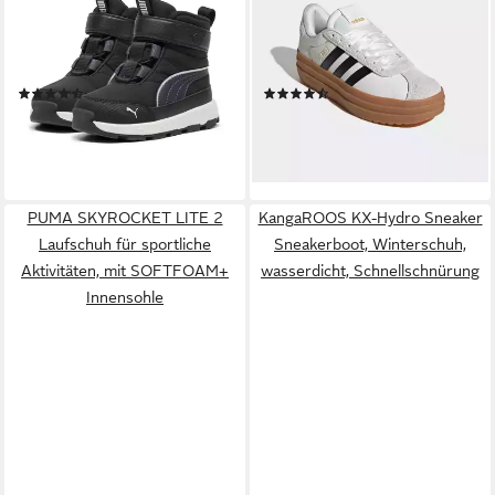
Winterboots knöchelhohe
mit Satin-Laces, Design auf
Form, elastische
den Spuren des adidas
Schnürsenkel, Klettverschluss
Gazelle Bold
(31)
(75)
53,99 €
69,99 €
UVP
80,00 €
lieferbar - in 1-2 Werktagen bei dir
-13%
lieferbar - in 1-2 Werktagen bei dir
PUMA SKYROCKET LITE 2
KangaROOS KX-Hydro Sneaker
Laufschuh für sportliche
Sneakerboot, Winterschuh,
Aktivitäten, mit SOFTFOAM+
wasserdicht, Schnellschnürung
Innensohle