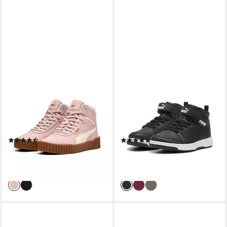
PUMA
PUMA
CARINA 30 MID WTR
REBOUND V6 MID WTR AC+
Sneaker für sportliche Looks
PS Winterboots
im Alltag, atmungsaktives
Winterschuhe, Sneakerboots,
Textil-Innenmaterial
gefüttert
(16)
(14)
ab 54,99 €
ab 30,99 €
UVP
74,95 €
UVP
54,95 €
-27%
-44%
lieferbar - in 1-2 Werktagen bei dir
lieferbar - in 1-2 Werktagen bei dir