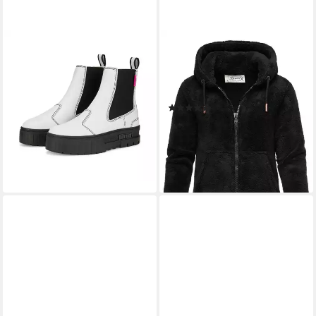
PUMA
REPUBLIX
Schuhe Puma Mayze Chelsea
Sweatjacke JANIE Damen
Pop Wns Sneakerboots
Teddy Sweatjacke Plüsch
64,95 €
129,90 €
Hoodie Pullover Zipper Jacke
(315)
-50%
ab 27,90 €
UVP
54,90 €
lieferbar - in 5-6 Werktagen bei dir
-49%
lieferbar - in 3-4 Werktagen bei dir