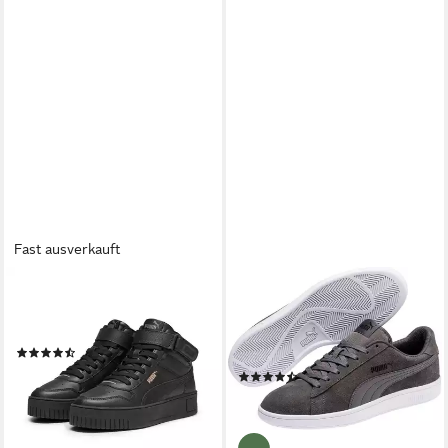
Fast ausverkauft
PUMA
PUMA
CARINA STREET MID
SMASH V2 Sneaker für
Sneaker
vielseitige Aktivitäten,
(57)
atmungsaktiv, mit Schnürung
ab 57,99 €
UVP
79,95 €
(657)
ab 34,99 €
-27%
UVP
54,95 €
-36%