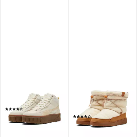
PUMA
PUMA
KARMEN II IDOL MID WTR
SNOWBAE SUEDE WNS
Winterboots Winterschuhe,
Winterboots Moonboots,
Winterstiefel, Snowboots
Winterstiefel,
(30)
wasserdicht,wärmend
ab 62,99 €
UVP
89,95 €
(52)
74,99 €
-30%
UVP
84,95 €
lieferbar - in 1-2 Werktagen bei dir
-12%
lieferbar - in 1-2 Werktagen bei dir