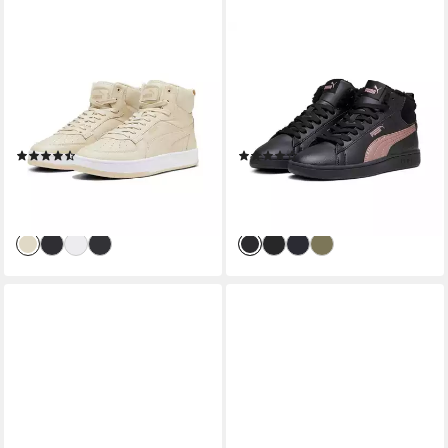
PUMA
PUMA
CAVEN 2.0 MID WTR
SMASH 3.0 MID WTR
Winterboots knöchelhoch,
Winterboots gefüttertes
profilierte Gummilaufsohle,
Innenmaterial, mit Schnürung,
weiches Textilfutter
aus Synthetik und Leder
(15)
(98)
ab 40,99 €
ab 39,99 €
UVP
74,95 €
UVP
64,95 €
-45%
-38%
lieferbar - in 1-2 Werktagen bei dir
lieferbar - in 1-2 Werktagen bei dir