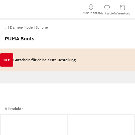
Mein Konto
Merkzettel
Warenkorb
…
Damen-Mode
Schuhe
PUMA Boots
10 €
Gutschein für deine erste Bestellung
8 Produkte