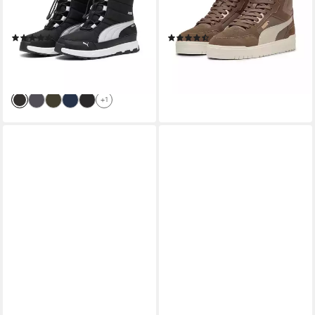
Winterstiefel, Winterschuhe,
Schnitt, mit Schnürverschluss,
wasserdicht
aus Leder
(34)
(40)
ab 58,99 €
74,99 €
UVP
79,95 €
lieferbar - in 1-2 Werktagen bei dir
-26%
lieferbar - in 1-2 Werktagen bei dir
+1