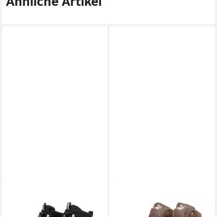
Ähnliche Artikel
PUMA
PUMA
EVOLVE BOOT PURETEX JR
SHUFFLE DOWNTOWN MID
Winterboots Snowboots,
WTR Sneaker knöchelhoher