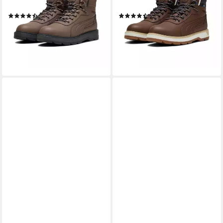
Schnürung, warm gefüttert
Winterschuhe, wasserdicht
(172)
(150)
ab 49,99 €
ab 84,99 €
UVP
99,95 €
UVP
119,95 €
-50%
-29%
lieferbar - in 1-2 Werktagen bei dir
lieferbar - in 1-2 Werktagen bei dir