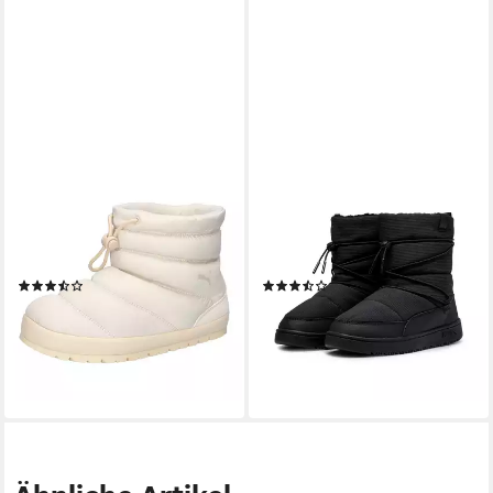
PUMA
PUMA
Puma Damen Winterstiefel
SNOWBAE WNS Winterboots
Tuff Terra Hi 402177
Moonboots, Winterstiefel,
Winterboots
wasserdicht,wärmend
(6)
(14)
ab 59,05 €
84,95 €
UVP
74,95 €
lieferbar - in 1-2 Werktagen bei dir
-21%
lieferbar - in 2-3 Werktagen bei dir