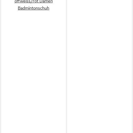
offweiss/rot Damen
Badmintonschuh