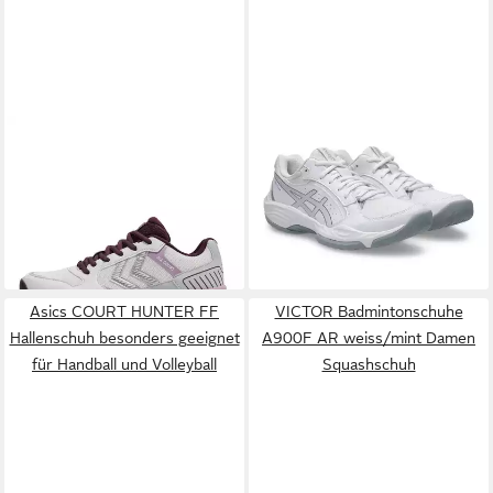
HUMMEL
ALL COURT
ASICS
GEL-TASK 5
Hallenschuh atmungsaktiv,
Hallenschuh besonders
59,99 €
ab 67,99 €
Non-Marking-Sohle
geeignet für Handball und
UVP
90,00 €
Volleyball
-24%
+7
Asics COURT HUNTER FF
VICTOR Badmintonschuhe
Hallenschuh besonders geeignet
A900F AR weiss/mint Damen
für Handball und Volleyball
Squashschuh