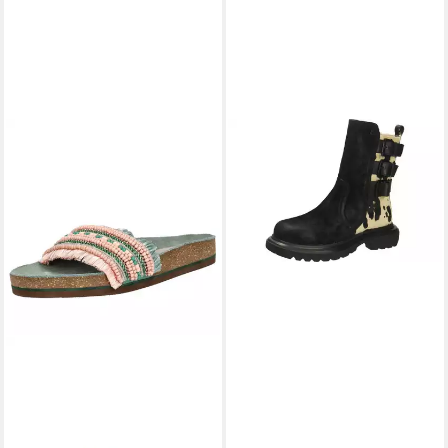
LAZAMANI
Stiefel
119,95 €
UVP
169,95 €
-29%