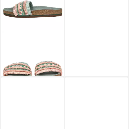
LAZAMANI
Lazamani
Pantoletten Leder Pantolette
ab 62,95 €
UVP
79,95 €
-21%