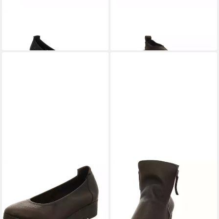
ARCHE
ARCHE
Barria Nuit Ballerina
Ixoeda Noir Sandalette
279,00 €
265,00 €