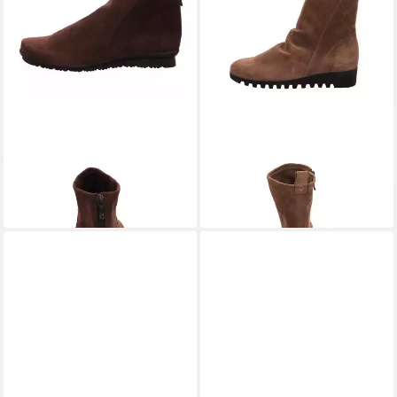
ARCHE
ARCHE
Baryky Stiefel
Lombya Stiefel
349,95 €
469,95 €