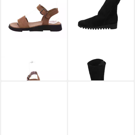
ARCHE
ARCHE
Vakusa Sandale
Lombya Stiefel
279,95 €
469,95 €