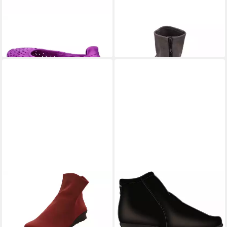
ARCHE
ARCHE
Ballerinas LILLY Pumps
Baryky Stiefel
230,00 €
349,95 €