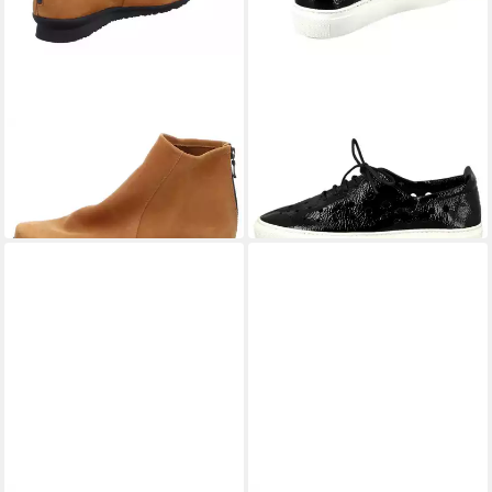
ARCHE
ARCHE
Baryky Ankleboots
Tbask. Schnürschuh
259,90 €
206,91 €
UVP
229,90 €
-10%