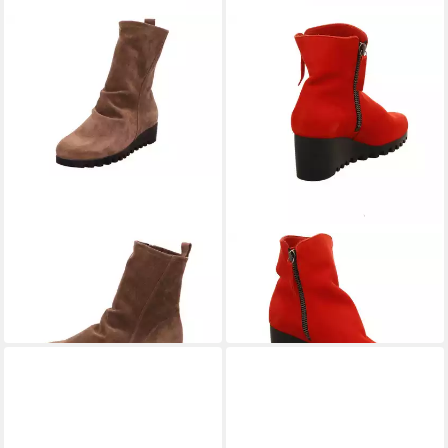
ARCHE
ARCHE
Lombya-douglas Slipper
Lazzhi rot Stiefelette
469,95 €
415,00 €
UVP
499,00 €
-6%