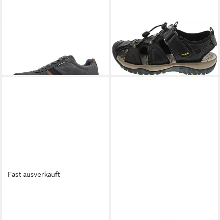
LUMBERJACK
LUMBERJACK
Schnürschuh
Sandale
56,99 €
ab 49,95 €
UVP
74,99 €
UVP
59,95 €
-24%
-17%
Fast ausverkauft
LUMBERJACK
LUMBERJACK
Jolie Pantolette
Navigat Sneaker
55,57 €
71,24 €
UVP
64,99 €
UVP
84,99 €