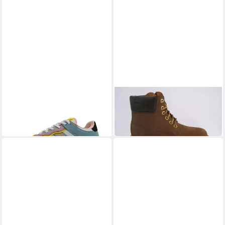
LUMBERJACK
LUMBERJACK
Freya Schnürschuh
Kristy Stiefelette
59,95 €
109,99 €
(59,95 €/ 1 Paar)