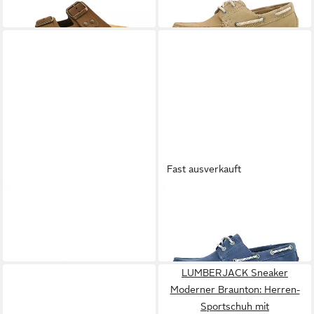
-14%
-16%
Fast ausverkauft
LUMBERJACK
LUMBERJACK
Sneaker Beiger
Navigat Sneaker
66,49 €
Herrensportschuh mit
UVP
84,99 €
73,99 €
Kontrasten &
-22%
LUMBERJACK Sneaker
Moderner Braunton: Herren-
Sportschuh mit