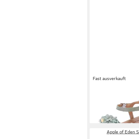
Fast ausverkauft
APPLE OF EDEN
Appl
96-F salvia/flowers 
89,99 €
green Sandalette
Apple of Eden S