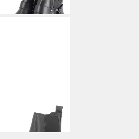
%
LE OF EDEN
California 1
elette
95 €