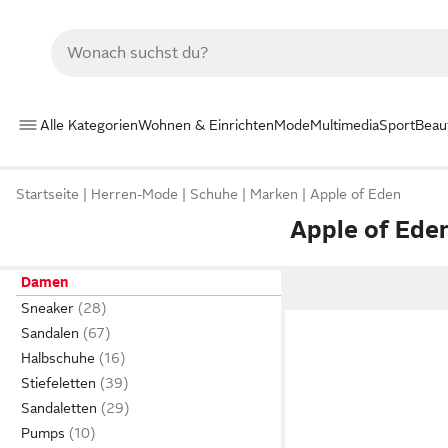
Alle Kategorien
Wohnen & Einrichten
Mode
Multimedia
Sport
Beau
Startseite
Herren-Mode
Schuhe
Marken
Apple of Eden
Apple of Ed
Damen
Sneaker
Sandalen
Halbschuhe
Stiefeletten
Sandaletten
Pumps