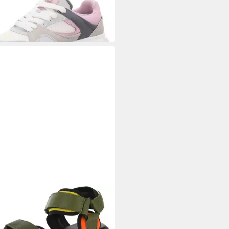
LE OF EDEN
Apple of Eden
n Sandale Sandalette
2,86 €
UVP
99,95 €