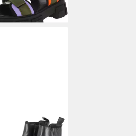
6 €/ 1 Paar)
%
LE OF EDEN
Biker Boots BALI 1
elette
19,95 €
UVP
179,95 €