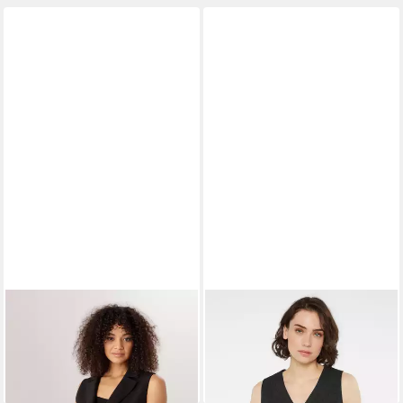
ANISTON PLUS
Longweste
SENSES.THE LABEL
topmodisch
Anzugweste
ab 28,56 €
89,95 €
UVP
59,99 €
-52%