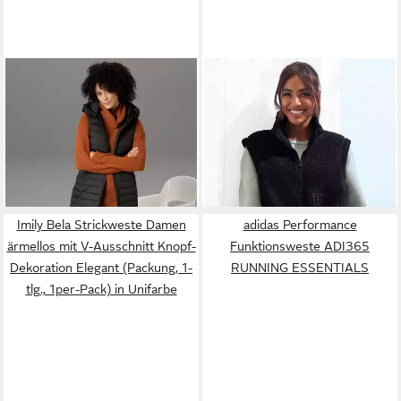
ANISTON CASUAL
ELBSAND
Fleeceweste mit
Steppweste mit verstellbarer
seitlichen Reißverschlüssen
ab 68,99 €
79,99 €
Kapuze
UVP
79,99 €
und hohem Kragen
-14%
Imily Bela Strickweste Damen
adidas Performance
ärmellos mit V-Ausschnitt Knopf-
Funktionsweste ADI365
Dekoration Elegant (Packung, 1-
RUNNING ESSENTIALS
tlg., 1per-Pack) in Unifarbe