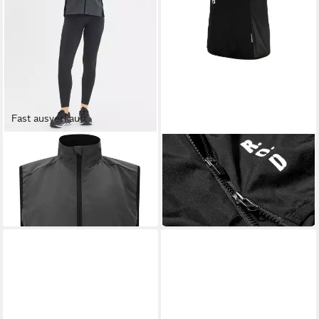
Fast ausverkauft
ENDURANCE
PROTECTIVE
Funktionsweste Bebinca mit
Funktionsweste Windweste
reflektierenden Elementen
Damen P-4×4 Vest W
57,95 €
74,96 €
UVP
69,95 €
UVP
99,95 €
-17%
-25%