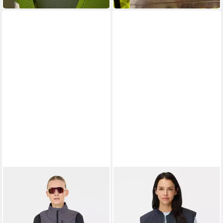
Fahrrad seitliche
Klettverschlüsse