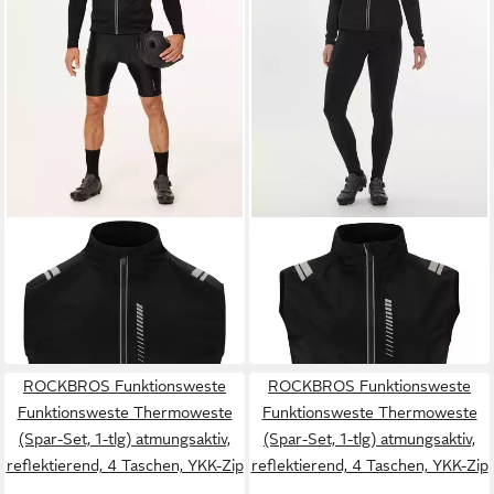
ENDURANCE
ENDURANCE
Softshellweste Justine mit
Softshellweste Julliet mit
wasserdichter Membran
reflektierenden Elementen
90,95 €
90,95 €
UVP
109,95 €
UVP
109,95 €
-17%
-17%
ROCKBROS Funktionsweste
ROCKBROS Funktionsweste
Funktionsweste Thermoweste
Funktionsweste Thermoweste
(Spar-Set, 1-tlg) atmungsaktiv,
(Spar-Set, 1-tlg) atmungsaktiv,
reflektierend, 4 Taschen, YKK-Zip
reflektierend, 4 Taschen, YKK-Zip