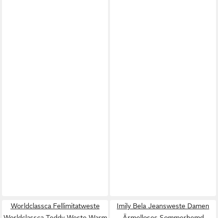
Worldclassca Fellimitatweste
Imily Bela Jeansweste Damen
Worldclassca Teddy Weste Warm
Ärmelloses Sommerhemd