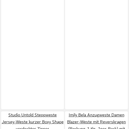
Studio Untold Steppweste
Imily Bela Anzugweste Damen
Jersey-Weste kurzer Boxy Shape
Blazer-Weste mit Reverskragen
verdeckter Zipper
(Packung, 1-tlg., 1per-Pack) mit