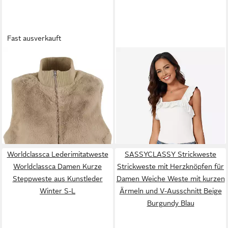
Fast ausverkauft
URBAN CLASSICS
IMILY BELA
Jerseyweste
Steppweste Urban Classics
Quadratischer Kragen Weste
69,99 €
31,98 €
Ladies Cropped Faux Fur Vest
mit Rüschen Besatzung
UVP
49,98 €
(Packung, 1-tlg., 1per-Pack) in
-36%
Unifarbe
Worldclassca Lederimitatweste
SASSYCLASSY Strickweste
Worldclassca Damen Kurze
Strickweste mit Herzknöpfen für
Steppweste aus Kunstleder
Damen Weiche Weste mit kurzen
Winter S-L
Ärmeln und V-Ausschnitt Beige
Burgundy Blau