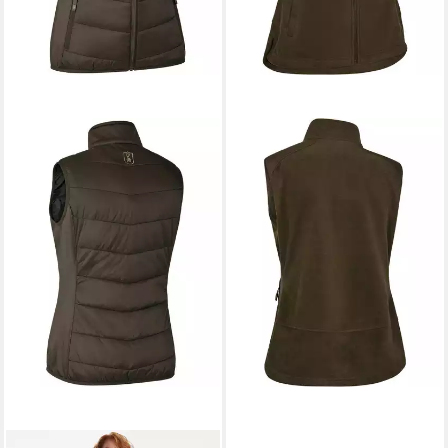
DEERHUNTER
Fleeceweste Damen
Fleeceweste Muflon Pro
60,99 €
UVP
69,99 €
-13%