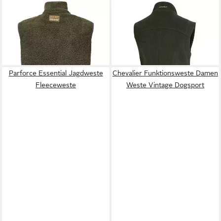
PARFORCE
RASCHER
Fleeceweste Isolation-
Jagdweste Damen
Faserpelzweste Hatz-Watz
Lodenweste Hanni
53,99 €
190,99 €
89,99 €
UVP
249,99 €
-40%
-24%
Parforce Essential Jagdweste
Chevalier Funktionsweste Damen
Fleeceweste
Weste Vintage Dogsport