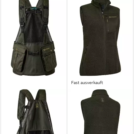
Fast ausverkauft
DEERHUNTER
Fleeceweste Damen
Fleeceweste Atlas
42,99 €
UVP
49,99 €
-14%