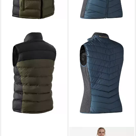
DEERHUNTER
Steppweste Damen Weste
Lady Northward
23,99 €
UVP
49,99 €
-52%
DEERHUNTER