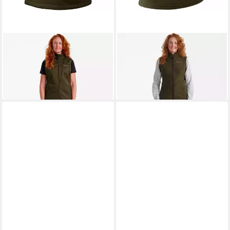
DEERHUNTER
DEERHUNTER
Jagdweste Damen
Fleeceweste Damen
Softshellweste Excape
Fleeceweste Eagle
79,99 €
42,99 €
UVP
119,99 €
UVP
49,99 €
-33%
-14%