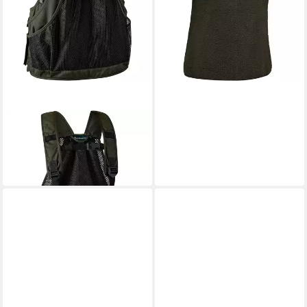
DEERHUNTER
Jagdweste Weste Atlas Multi
41,99 €
UVP
49,99 €
-16%