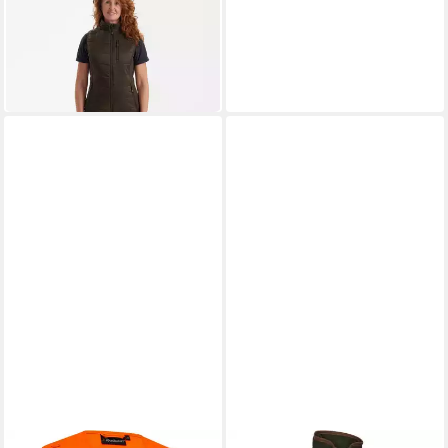
DEERHUNTER
Jagdweste Damen
Heizweste Heat Padded
143,99 €
UVP
169,99 €
-15%