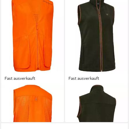
Fast ausverkauft
Fast ausverkauft
DEERHUNTER
DEERHUNTER
Jagdweste Signalweste
Fleeceweste Damen
Mesh
Fleeceweste Cumbria
ab 33,99 €
39,99 €
UVP
39,99 €
-15%