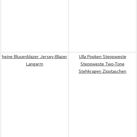
heine Blusenblazer Jersey-Blazer
Ulla Popken Steppweste
Langarm
Steppweste Two-Tone
Stehkragen Zipptaschen