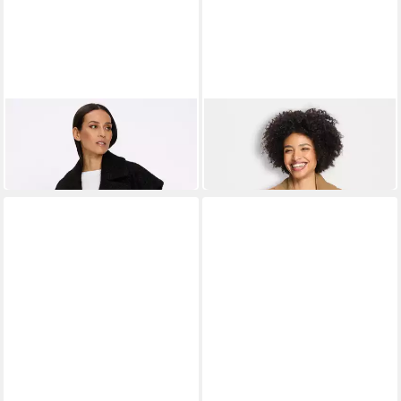
HEINE
HEINE
Jerseyweste Weste
Strickweste Strickweste
74,99 €
Ärmellos Ajour
39,99 €