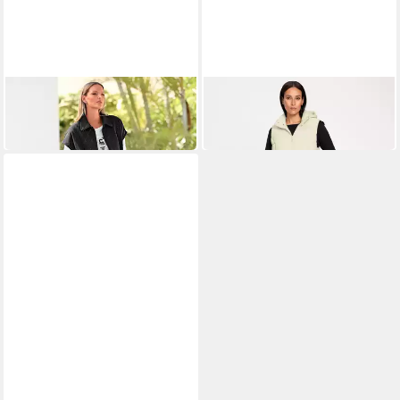
HEINE
HEINE
Jerseyweste Sweatweste
Jerseyweste Steppweste
59,99 €
139,00 €