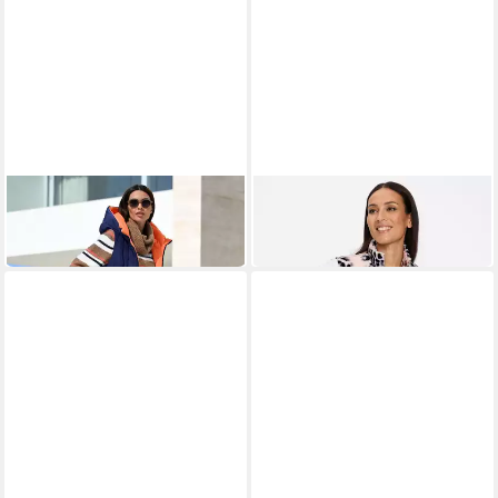
HEINE
HEINE
Jerseyweste Wendeweste
Jerseyweste Weste
159,00 €
99,99 €