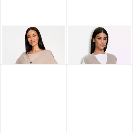
HEINE
HEINE
Strickweste Strickweste
Strickweste Strickweste
Ärmellos Milano-Ripp
Ärmellos
16,99 €
29,99 €
39,99 €
-58%