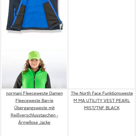
RESULT
Funktionsweste
Leichter Damen Soft Shell
32,52 €
Bodywarmer
+5
normani Fleeceweste Damen
The North Face Funktionsweste
Fleeceweste Barrie
M MA UTILITY VEST PEARL
Übergangsweste mit
MIST/TNF BLACK
Reißverschlusstaschen -
Ärmellose Jacke