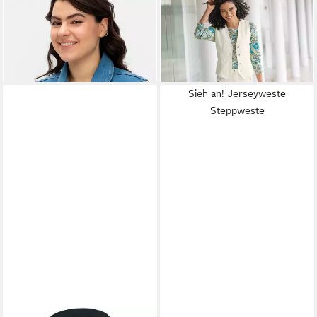
SIEH AN!
Jerseyweste Jeans-
WITT
Jerseyweste Jeans-
Weste
Weste
35,00 €
ab 34,99 €
Sieh an! Jerseyweste
Steppweste