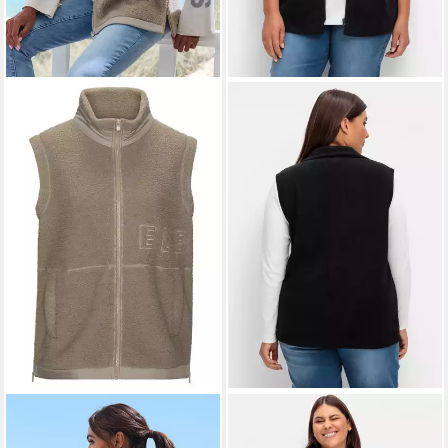
ELBSAND
Fleeceweste mit
SIEH AN!
Fleeceweste
seitlichen Reißverschlüssen
Fleece-Weste Länge ca. 70