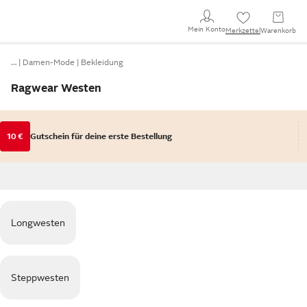
Mein Konto
Merkzettel
Warenkorb
…
Damen-Mode
Bekleidung
Ragwear Westen
10 €
Gutschein für deine erste Bestellung
Longwesten
Steppwesten