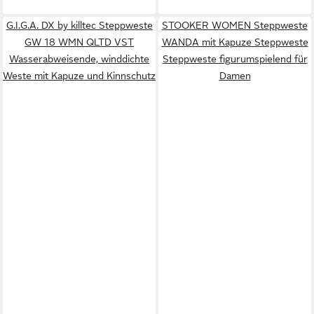
G.I.G.A. DX by killtec Steppweste
STOOKER WOMEN Steppweste
GW 18 WMN QLTD VST
WANDA mit Kapuze Steppweste
Wasserabweisende, winddichte
Steppweste figurumspielend für
Weste mit Kapuze und Kinnschutz
Damen