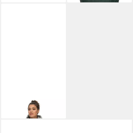
RAGWEAR
Steppweste
109,98 €