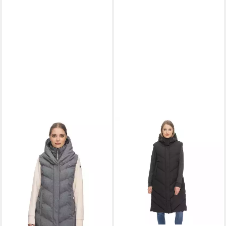
RAGWEAR
Steppweste
Natalka
89,99 €