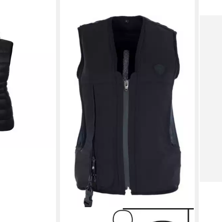
EAS
Acti
129,