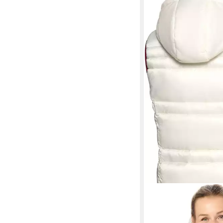
NORDCAP
Steppwest
wattiertes Innenfutter
49,99 €
UVP
89,99 €