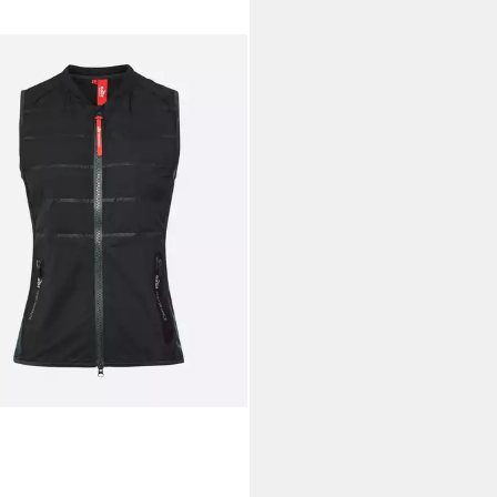
T
Reitweste Weste Damen
ve
00 €