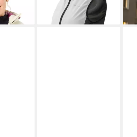
-17%
Jogg
Juge