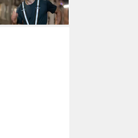
en, für Erwachsene &
ndliche