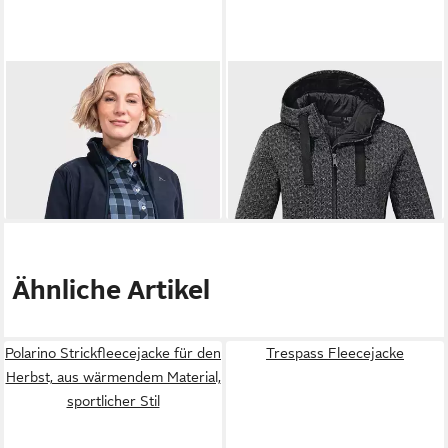
SCHÖFFEL
Fleecejacke
SCHÖFFEL
Fleecejacke
Fleece Jacket Leona3
Fleece Hoody Aurora L
ab 89,96 €
ab 143,95 €
UVP
159,95 €
-10%
+13
Ähnliche Artikel
Polarino Strickfleecejacke für den
Trespass Fleecejacke
Herbst, aus wärmendem Material,
sportlicher Stil