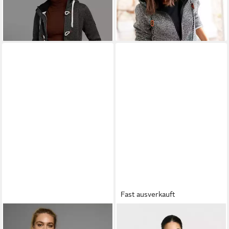
-39%
Fast ausverkauft
POLARINO
Strickfleecejacke
CMP
Strickfleecejacke
für kalte Tage, aus
KNITTED MELANGE HOODY