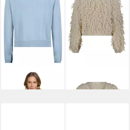
BETTY&CO
Strickjacke
BETTY&CO
Strickjacke
69,99 €
ab 75,81 €