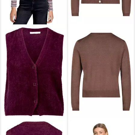
BETTY&CO
Strickjacke
BETTY&CO
Strickjacke
ab 66,02 €
Damen mit Knopfleiste (1-tlg)