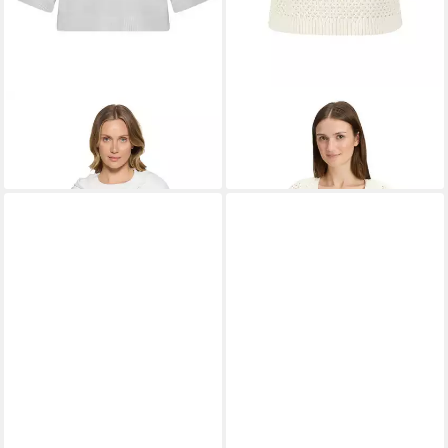
BETTY&CO
Strickjacke
BETTY&CO
Strickjacke
ab 85,60 €
Strickjacke Kurz 1/2 Arm
79,99 €