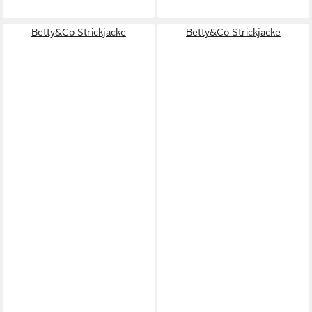
Betty&Co Strickjacke
Betty&Co Strickjacke