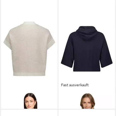
Fast ausverkauft
BETTY&CO
Strickjacke
BETTY&CO
Strickpullover
89,99 €
ab 86,10 €