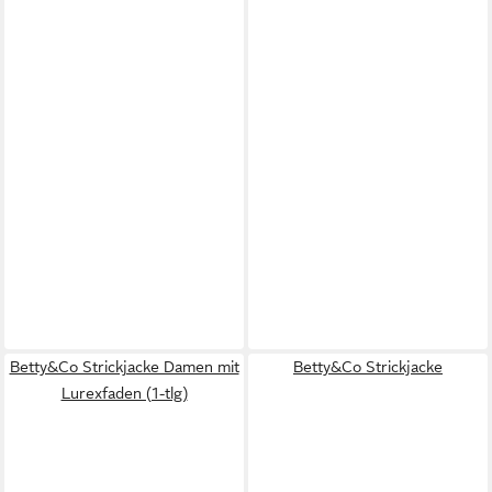
Betty&Co Strickjacke Damen mit
Betty&Co Strickjacke
Lurexfaden (1-tlg)