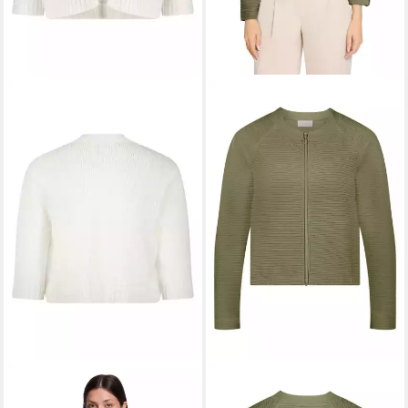
BETTY&CO
Strickjacke
BETTY BARCLAY
Sweatjacke
ab 60,79 €
69,99 €
Damen mit Rippenstruktur