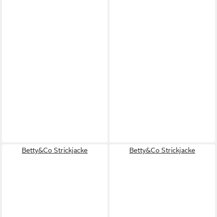
Betty&Co Strickjacke
Betty&Co Strickjacke