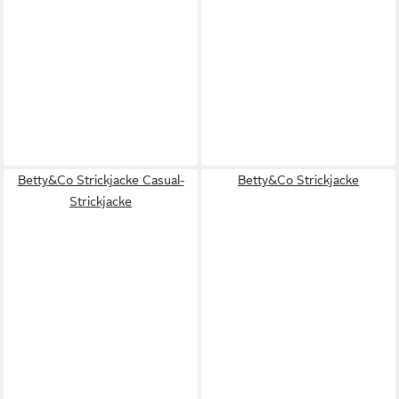
Betty&Co Strickjacke Casual-
Betty&Co Strickjacke
Strickjacke