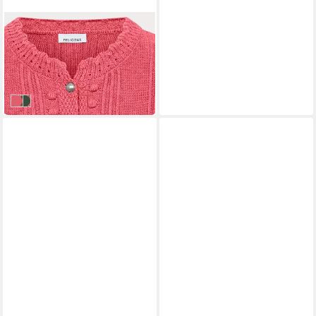
FELICITAS
Strickjacke Strickjacke
Claudine
112,99 €
UVP
150,00 €
-25%
Pink
Tanne