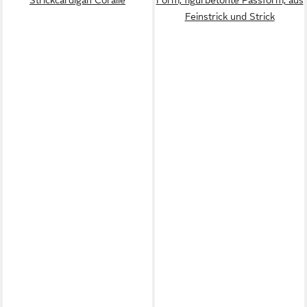
Strickcardigan Coralie
Form, figurbetonte Passform, aus
Feinstrick und Strick