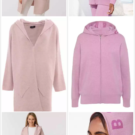
ZWILLINGSHERZ
ELBSAND
Strickjacke Langarm,
Strickjacke aus
bequem, Taschen, One Size,
hochwertigen Strick und