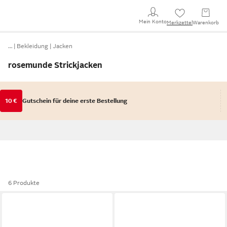
Mein Konto
Merkzettel
Warenkorb
…
Bekleidung
Jacken
rosemunde Strickjacken
10 €
Gutschein für deine erste Bestellung
6 Produkte