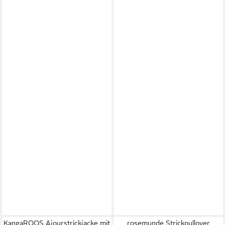
KangaROOS Ajourstrickjacke mit
rosemunde Strickpullover