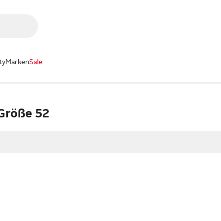
ty
Marken
Sale
 Größe 52