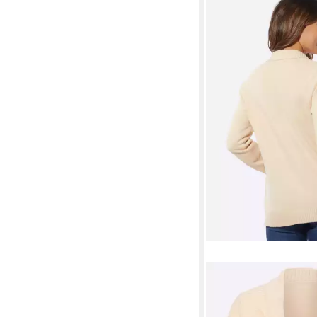
SIEH AN!
Strickjacke Cardigan
Rippoptik, Jersey