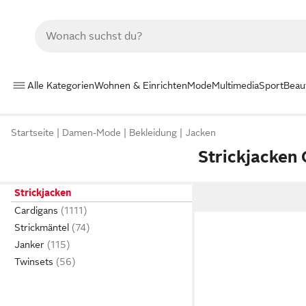
Alle Kategorien
Wohnen & Einrichten
Mode
Multimedia
Sport
Beau
Startseite
Damen-Mode
Bekleidung
Jacken
Strickjacken
Strickjacken
Cardigans
Strickmäntel
Janker
Twinsets