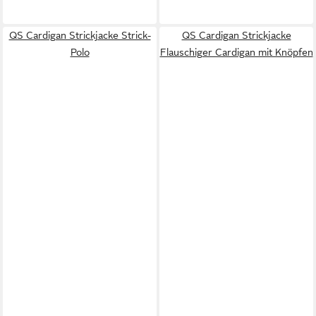
QS Cardigan Strickjacke Strick-
QS Cardigan Strickjacke
Polo
Flauschiger Cardigan mit Knöpfen