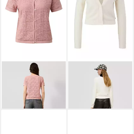
QS
Cardigan Strickjacke
QS
Cardigan Strickjacke
Halbarmstrickjacke mit
Strickjacke im Cropped-
ab 22,39 €
25,59 €
Ajourmuster
UVP
39,99 €
Schnitt
UVP
39,99 €
-44%
-36%