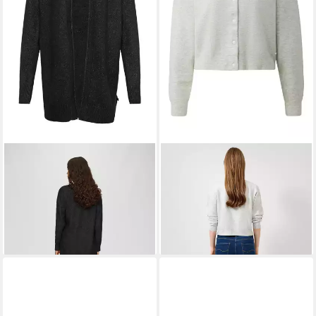
QS
Cardigan Strickjacke
QS
Cardigan Strickjacke
Weiche Strickjacke mit
Weiche Strickjacke
25,99 €
ab 29,99 €
Rollkante
UVP
49,99 €
UVP
49,99 €
-48%
-40%