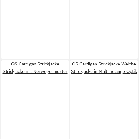
QS Cardigan Strickjacke
QS Cardigan Strickjacke Weiche
Strickjacke mit Norwegermuster
Strickjacke in Multimelange Optik