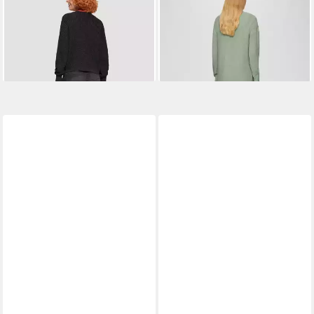
Strickjacke aus Baumwollmix
Lange Strickjacke mit
31,27 €
25,99 €
UVP
45,99 €
Strukturmuster
UVP
49,99 €
-32%
-48%