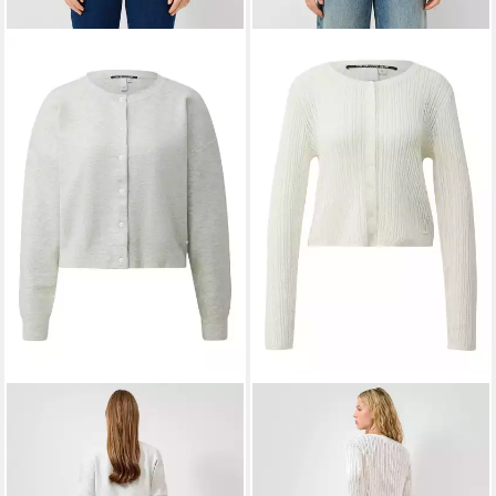
QS
Cardigan Strickjacke
QS
Cardigan Strickjacke
Weiche Strickjacke
Strickjacke mit Ajourmuster
ab 29,99 €
ab 31,99 €
UVP
49,99 €
UVP
49,99 €
-40%
-36%