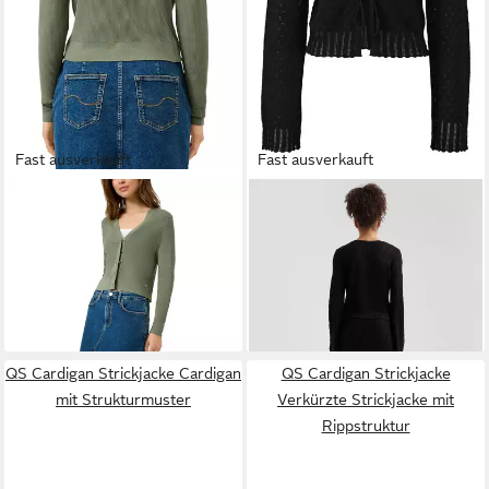
Fast ausverkauft
Fast ausverkauft
QS
Strickjacke mit V-
QS
Cardigan Strickjacke
Ausschnitt
Strickjacke mit Ajourmuster
ab 39,99 €
29,99 €
UVP
49,99 €
und Bindedetail
UVP
49,99 €
-20%
-40%
QS Cardigan Strickjacke Cardigan
QS Cardigan Strickjacke
mit Strukturmuster
Verkürzte Strickjacke mit
Rippstruktur