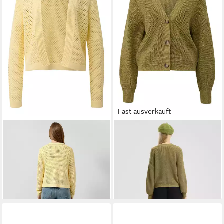
Fast ausverkauft
QS
Cardigan Strickjacke
QS
Cardigan Strickjacke
Strickjacke
Melierte Strickjacke aus
ab 31,99 €
31,27 €
UVP
49,99 €
Baumwollmix
UVP
45,99 €
-36%
-32%