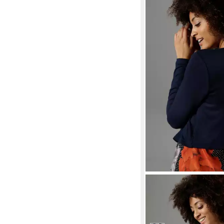
ANISTON SELECTED
Bolero mit 2 Knöpfen
ab 25,99 €
UVP
29,99 €
-13%