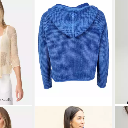
rkauft
LIKS. MUNICH
ANIS
licher
Strickjacke offen BlancaC mit
Stric
men Bolero mit
Kapuze, aufgesetzten Taschen &
Mela