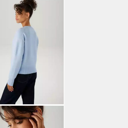
TON CASUAL
kjacke aus effektvollem
nge-Garn