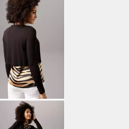
TON SELECTED
ro mit funkelndem
chlussknopf
5,99 €
UVP
29,99 €