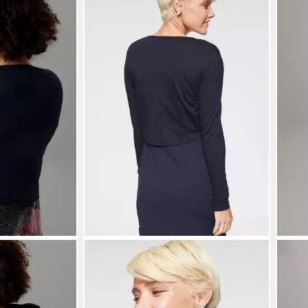
ANISTON SELECTED
ANIS
Bolero mit leicht transparentem
Bole
Vorderteil
Vers
ab 25,99 €
ab 2
UVP
29,99 €