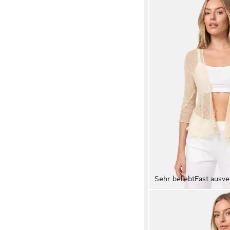
Sehr beliebt
Fast ausve
IKAT
Bolero IKA01 (Sommer
angenehm leichter Da