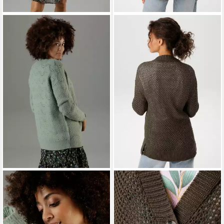
ANISTON CASUAL
ANISTON CASUAL
Strickjacke mit
Strickjacke mit trendigem
Ajourstrickmuster
Lochstrick-Muster
42,99 €
ab 12,81 €
UVP
49,99 €
UVP
49,99 €
-14%
-74%