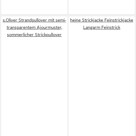
s.Oliver Strandpullover mit semi-
heine Strickjacke Feinstrickjacke
transparentem Ajourmuster,
Langarm Feinstrick
sommerlicher Strickpullover