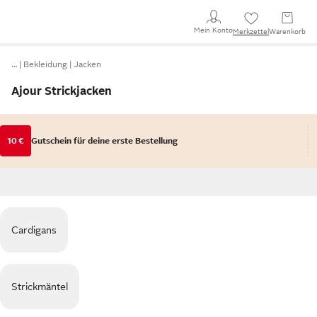
Mein Konto
Merkzettel
Warenkorb
…
Bekleidung
Jacken
Ajour Strickjacken
10 €
Gutschein für deine erste Bestellung
Cardigans
Strickmäntel