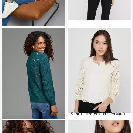
Sehr beliebt
Fast ausverkauft
LAURA SCOTT
JDY
Strickjacke mit
Strickjacke JDYSUN 3/4