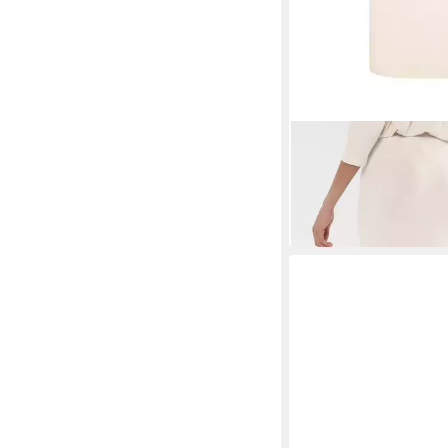
SENSES.THE LABEL
M
Gehschlitz
39,95 €