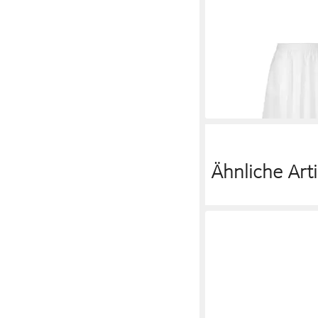
SAMSOE & SAMSOE
Satina
126,00 €
UVP
140,00 €
-10%
Ähnliche Arti