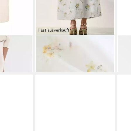
Fast ausverkauft
axirock mit
NEXT
Maxirock Tabitha Simmons X
SEN
Next mehrlagiger Maxirock (1-tlg)
Gehs
91,00 €
79,9
UVP
165,00 €
-45%