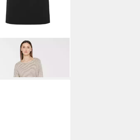
SES.THE LABEL
Maxirock mit
chlitz
5 €