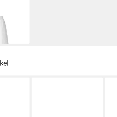
Jerseyrock
kel