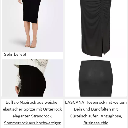
Sehr beliebt
ONLY
Jerseyrock ONLEMMA
LASCANA
Jerseyrock mit
– Bleistiftrock mit Stretch und
seitlicher Raffung und Schlitz
ab 14,99 €
39,99 €
Seitenschlitz regular fit,
UVP
19,99 €
aus Viskose luftiger Midirock,
casual, Jersey, Materialmix
-25%
leichter Sommerrock in
Midilänge, Strandrock
Buffalo Maxirock aus weicher
LASCANA Hosenrock mit weitem
elastischer Spitze mit Unterrock
Bein und Bundfalten mit
eleganter Strandrock,
Gürtelschlaufen, Anzughose,
Sommerrock aus hochwertiger
Business chic