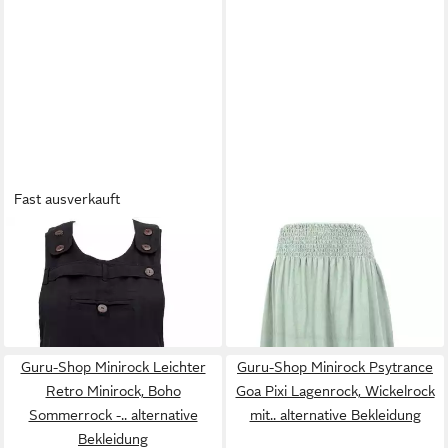
Fast ausverkauft
GURU-SHOP
Minirock
GURU-SHOP
Minirock Boho
Latzrock, Trägerkleid,
Stufenrock, Maxirock, weiter
44,90 €
44,90 €
Hippierock - schwarz
Sommerrock -.. alternative
alternative Bekleidung
Bekleidung
Guru-Shop Minirock Leichter
Guru-Shop Minirock Psytrance
Retro Minirock, Boho
Goa Pixi Lagenrock, Wickelrock
Sommerrock -.. alternative
mit.. alternative Bekleidung
Bekleidung