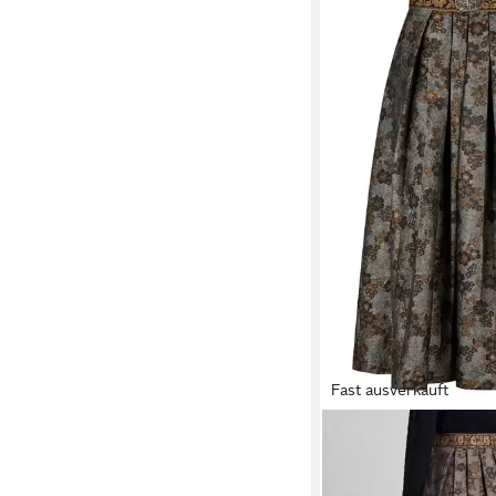
Fast ausverkauft
SPIETH & WENSKY
T
Kathrin (1-tlg) mit de
139,90 €