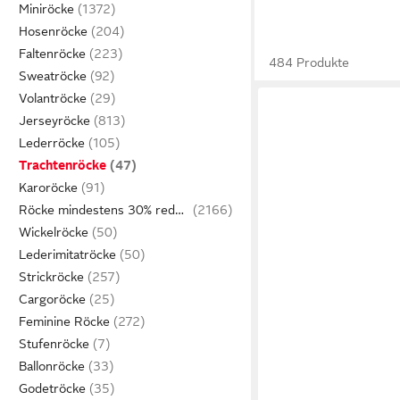
Miniröcke
Hosenröcke
Faltenröcke
484 Produkte
Sweatröcke
Volantröcke
Jerseyröcke
Lederröcke
Trachtenröcke
Karoröcke
Röcke mindestens 30% reduziert
Wickelröcke
Lederimitatröcke
Strickröcke
Cargoröcke
Feminine Röcke
Stufenröcke
Ballonröcke
Godetröcke