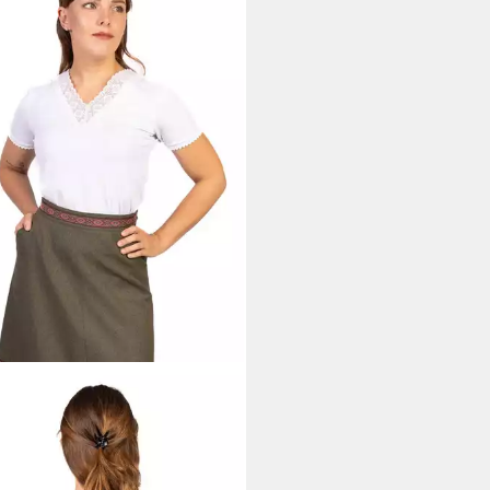
CHTL
Trachtenrock Trachtl -
-Marie Trachtenrock
9 €
+1