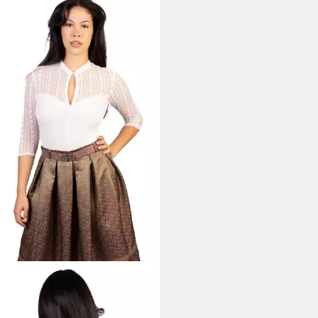
CHTL
Trachtenrock Giselle
htenrock
9 €