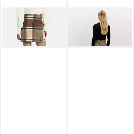
NICOWA
EDITED
Bleistiftrock LANINO aus
A-Linien-Rock Josie (1-tlg)
weicher Wollmischung
Plain/ohne Details
139,99 €
34,90 €
59,90 €
-42%