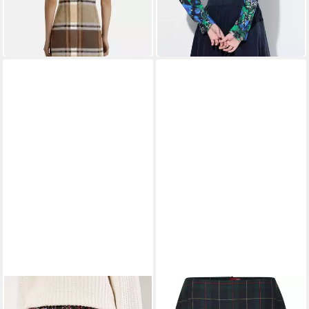
Bleistiftrock LANOWA mit
Jerseyrock Cord-Maxirock A-
Karomuster
Linie Knopfleiste Elastikbund
149,99 €
89,99 €