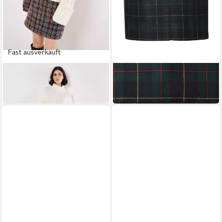
Fast ausverkauft
APRICOT
BRIGITTE VON SCHÖNFELS
Minirock Tweed Rock
Midirock Karo-Rock
59,95 €
189,99 €