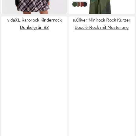
olive
Hippie, Goa, Festival Style
bunt
dunkelrot
schwarz
-35%
vidaXL Karorock Kinderrock
s.Oliver Minirock Rock Kurzer
Dunkelgrün 92
Bouclé-Rock mit Musterung