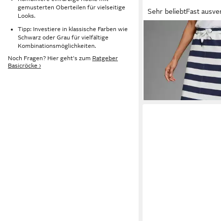
gemusterten Oberteilen für vielseitige
Sehr beliebt
Fast ausve
Looks.
Tipp: Investiere in klassische Farben wie
KANGAROOS
Sweatro
Schwarz oder Grau für vielfältige
Midilänge mit Schlitz
Kombinationsmöglichkeiten.
ab 38,99 €
Noch Fragen? Hier geht's zum
Ratgeber
Basicröcke ›