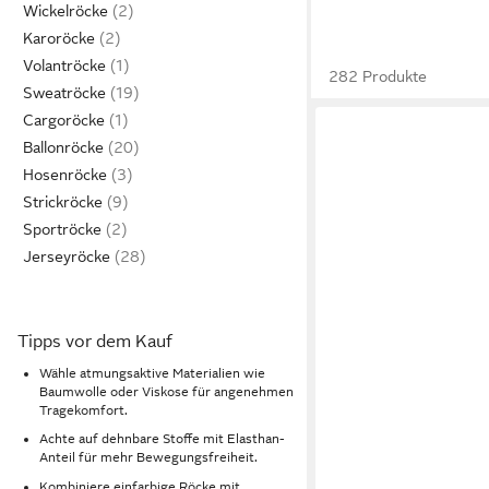
Wickelröcke
Karoröcke
Volantröcke
282 Produkte
Sweatröcke
Cargoröcke
Ballonröcke
Hosenröcke
Strickröcke
Sportröcke
Jerseyröcke
Tipps vor dem Kauf
Wähle atmungsaktive Materialien wie
Baumwolle oder Viskose für angenehmen
Tragekomfort.
Achte auf dehnbare Stoffe mit Elasthan-
Anteil für mehr Bewegungsfreiheit.
Kombiniere einfarbige Röcke mit