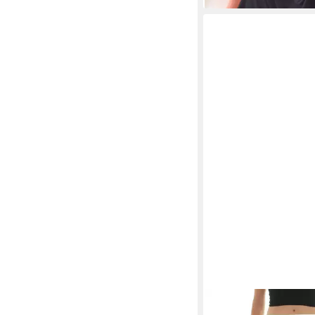
F&K-MODE
Minirock Bl