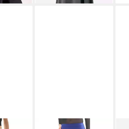
eistiftrock
SYS
Minirock Minirock Bleistiftrock
WIT