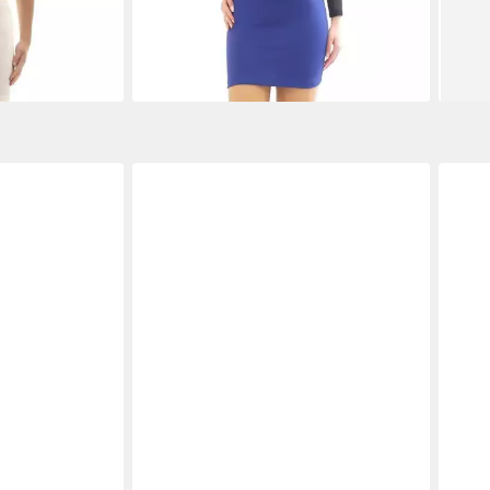
ab 4
urbetont
Mini Rock Figurbetont Stretch
8,09 €
+8