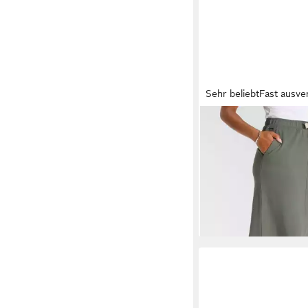
Sehr beliebt
Fast ausve
KANGAROOS
Sweatro
Midilänge mit Schlitz
ab 32,99 €
UVP
39,99 
-18%