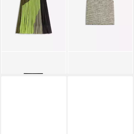
CINQUE
Webrock
CINQUE
Sommerrock
193,99 €
135,05 €