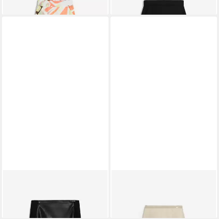
-20%
CINQUE
Bahnenrock
CINQUE
Sommerrock
119,99 €
CIRIO_L
48,00 €