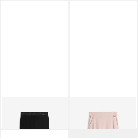
CINQUE
Maxirock
CINQUE
Midirock
116,22 €
149,99 €
UVP
139,99 €
-17%