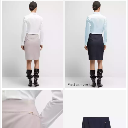
Fast ausverkauft
CINQUE
Bleistiftrock CICONS
CINQUE
Bleistiftrock CICONS
Mit Markenlabelplättchen
Mit Markenlabelplättchen
ab 77,11 €
ab 75,89 €
UVP
129,99 €
UVP
129,99 €
-41%
-42%