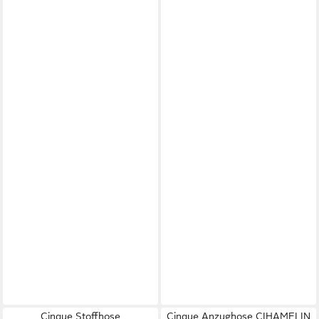
Cinque Stoffhose
Cinque Anzughose CIHAMELIN