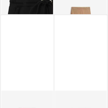
119,99 €
ab 99,99 €
142,49 €
-30%
CINQUE
A-Linien-Rock
CINQUE
Midirock
143,99 €
159,99 €
UVP
179,99 €