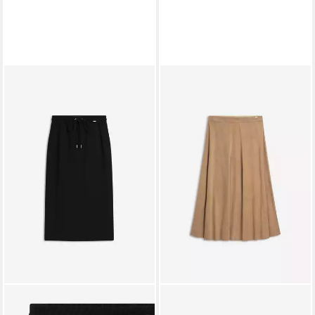
CINQUE
Maxirock
CINQUE
Midirock