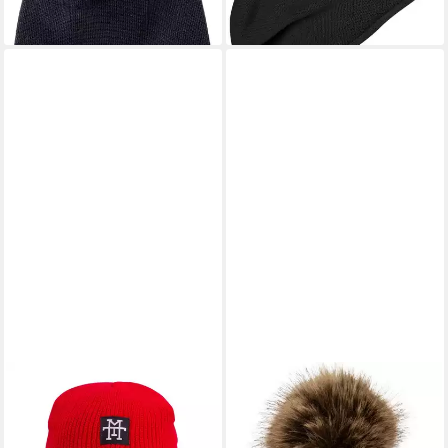
MANUFAKTUR13
CHILLOUTS
Sturmhaube Balaclava -
Bommelmütze Ella Hat mit
Sturmhaube, 3-Loch
Kunstfell-Pompon,