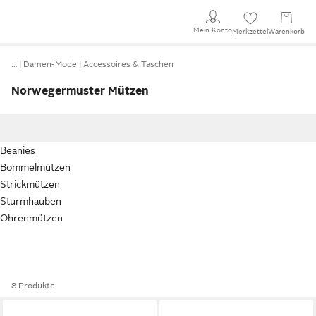
Mein Konto
Merkzettel
Warenkorb
…
Damen-Mode
Accessoires & Taschen
Norwegermuster Mützen
Beanies
Bommelmützen
Strickmützen
Sturmhauben
Ohrenmützen
8 Produkte