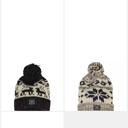
THC NATURAL LINE
THC NATURAL LINE
Bommelmütze THC Schafwoll
Bommelmütze THC Schafwoll
Pudelmütze 606 Rentier
Pudelmütze 609 Norweger
schwarz (1 Stück, 1-St., 1
grau (1 Stück, 1-St., 1 Stück)
Stück) Innenfutter: Fleece
Innenfutter: Fleece
29,90 €
29,90 €
lieferbar - in 2-3 Werktagen bei dir
lieferbar - in 2-3 Werktagen bei dir