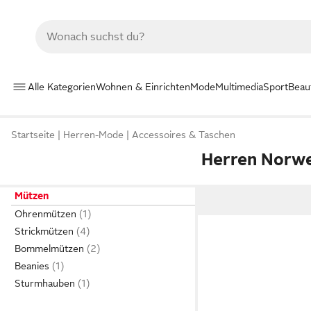
Alle Kategorien
Wohnen & Einrichten
Mode
Multimedia
Sport
Beau
Startseite
Herren-Mode
Accessoires & Taschen
Herren Norw
Mützen
Ohrenmützen
Strickmützen
Bommelmützen
Beanies
Sturmhauben