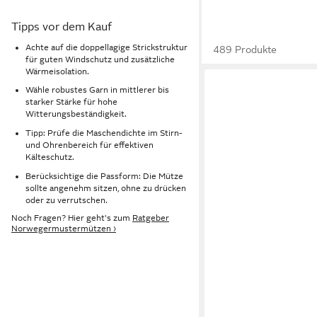
Tipps vor dem Kauf
Achte auf die doppellagige Strickstruktur
489 Produkte
für guten Windschutz und zusätzliche
Wärmeisolation.
Wähle robustes Garn in mittlerer bis
starker Stärke für hohe
Witterungsbeständigkeit.
Tipp: Prüfe die Maschendichte im Stirn-
und Ohrenbereich für effektiven
Kälteschutz.
Berücksichtige die Passform: Die Mütze
sollte angenehm sitzen, ohne zu drücken
oder zu verrutschen.
Noch Fragen? Hier geht's zum
Ratgeber
Norwegermustermützen ›