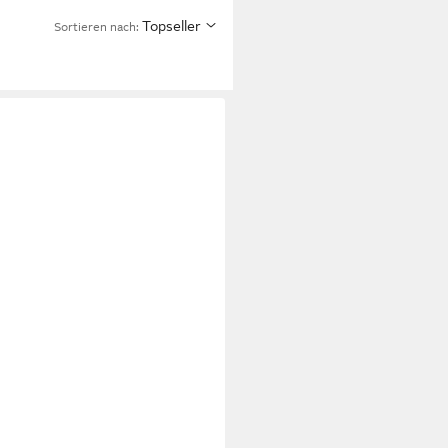
Topseller
Sortieren nach: