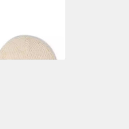
E LUND
ckmütze
9 €
rbar - in 3-4 Werktagen bei dir