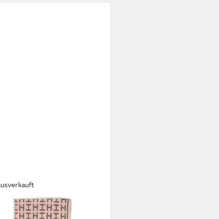
ausverkauft
E LUND
l