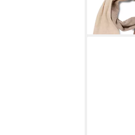
98,99 €
UVP
109,99 €
-10%
lieferbar - in 3-4 Werktag