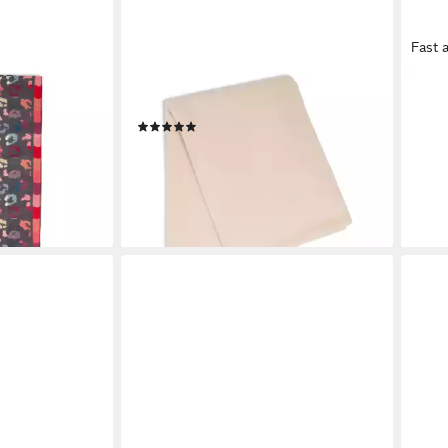
Fast 
MARIE LUND
MARI
Schal
Scha
(1)
27,1
40,49 €
UVP
44,99 €
-20
-10%
en bei dir
liefe
lieferbar - in 3-4 Werktagen bei dir