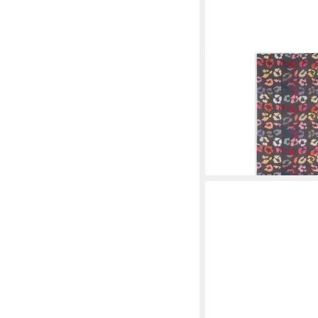
MARIE LUND
Schal
27,19 €
UVP
33,99 €
-20%
lieferbar - in 3-4 Werktag