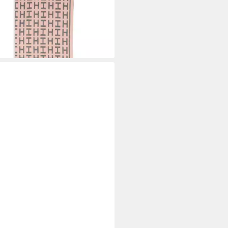
9 €
UVP
33,99 €
%
rbar - in 3-4 Werktagen bei dir