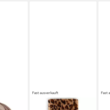
Fast ausverkauft
Fast 
MARIE LUND
MARI
Schal
Scha