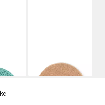
MARIE LUND
Strickmütze
55,99 €
UVP
79,99 €
-30%
en bei dir
lieferbar - in 3-4 Werktagen bei dir
kel