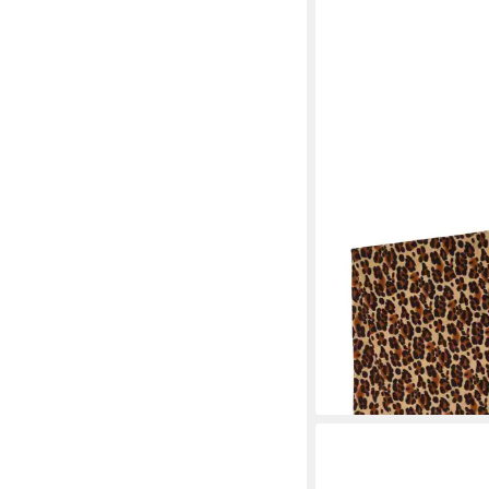
MARIE LUND
Schal
24,49 €
UVP
34,99 €
-30%
lieferbar - in 3-4 Werktag