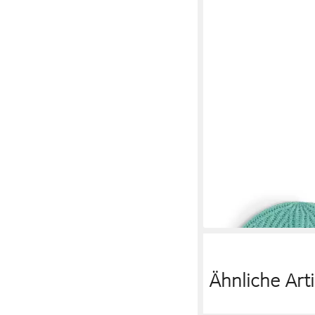
MARIE LUND
Strickmütze
55,99 €
UVP
79,99 €
-30%
lieferbar - in 3-4 Werktag
Ähnliche Arti