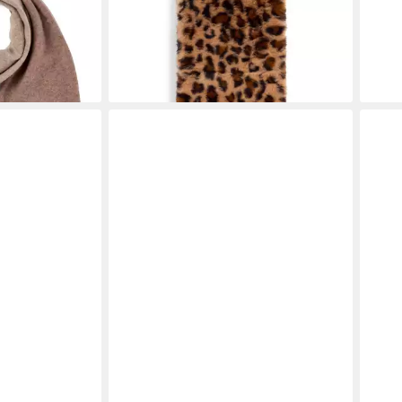
40,49 €
27,1
UVP
44,99 €
-10%
-20
en bei dir
lieferbar - in 3-4 Werktagen bei dir
liefe