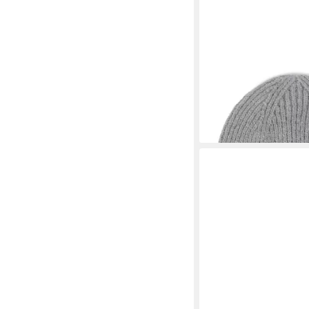
MARIE LUND
Strickmütze
24,49 €
UVP
34,99 €
-30%
lieferbar - in 3-4 Werktag