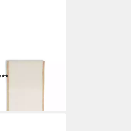
E LUND
l
(1)
9 €
UVP
39,99 €
rbar - in 3-4 Werktagen bei dir