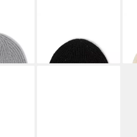
MARIE LUND
MARI
Strickmütze
Stri
24,49 €
33,9
UVP
34,99 €
liefe
-30%
en bei dir
lieferbar - in 3-4 Werktagen bei dir