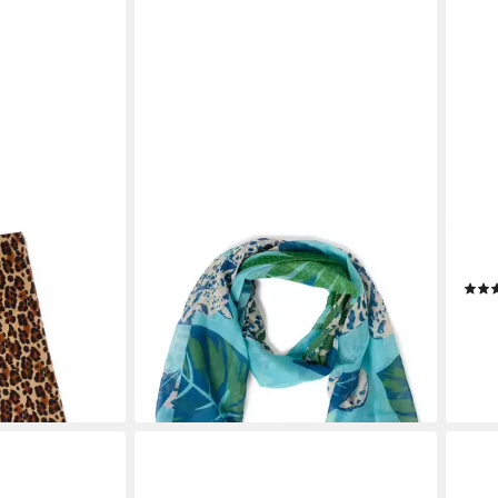
MARIE LUND
MARI
Schal
Scha
27,19 €
UVP
33,99 €
35,9
-20%
-10%
en bei dir
lieferbar - in 3-4 Werktagen bei dir
liefe