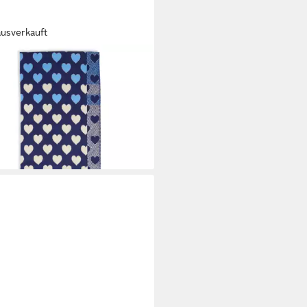
ausverkauft
E LUND
l
9 €
UVP
33,99 €
%
rbar - in 3-4 Werktagen bei dir