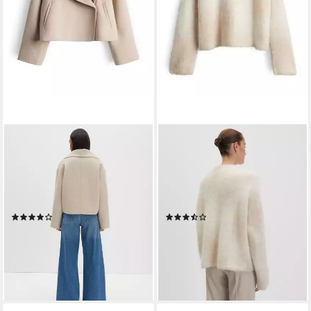
SOMEDAY
SOMEDAY
Wolljacke NARIA Regular mit
Strickpullover TEONIE Loose
breitem Schalkragen leicht
mit Jacquardmuster
ausgestellt geschnitten,
Jacquard-Pullover mit weitem
gekämmte Oberfläche
Schnitt und modernem Funnel
(2)
(2)
Neck
ab 113,99 €
ab 101,99 €
149,99 €
UVP
119,99 €
-24%
-15%
lieferbar - in 2-3 Werktagen bei dir
lieferbar - in 3-4 Werktagen bei dir