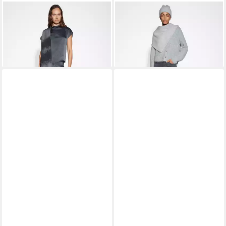
SOMEDAY
SOMEDAY
Schal BLINARA mit
Strickmütze BISTELLA
29,99 €
Jacquardmuster
leider ausverkauft
39,99 €
lieferbar - in 2-3 Werktagen bei dir