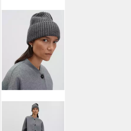
SOMEDAY
Strickmütze BEKY SOFT mit
Wolle weicher Griff, wärmend,
breiter Umschlag