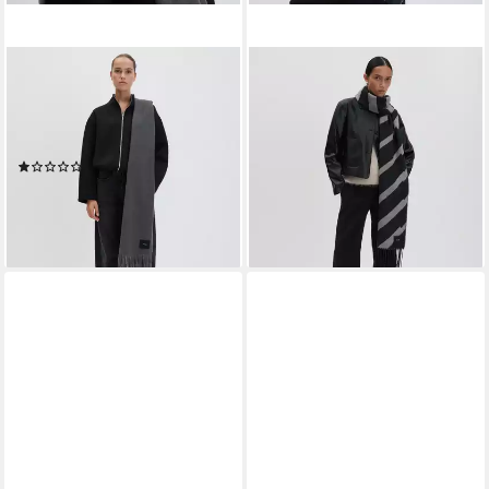
SOMEDAY
SOMEDAY
Schal BARULA LONG Schal,
Schal BLENIE SCARF aus
one size, weicher Griff, lange
Viskose Mix, one size, weicher
Fransen
Griff, Fransenkanten
(1)
ab 35,99 €
UVP
39,99 €
39,59 €
-10%
leider ausverkauft
lieferbar - in 3-4 Werktagen bei dir