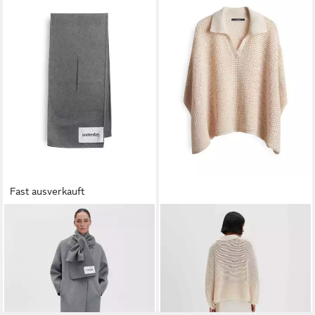
Fast ausverkauft
SOMEDAY
SOMEDAY
Wollschal BIERKAaus Wolle
Poncho BASUNA mit
Kaschmir Mix, one size,
Lochstrickdesign
63,70 €
weicher Griff, Logo-Aufnäher
leider ausverkauft
49,49 €
lieferbar - in 2-3 Werktagen bei dir