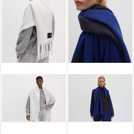
SOMEDAY
SOMEDAY
Schal BINTIE mit sanften
Schal BELIRA mit Fransen,
Farbverlauf
weicher Griff, wärmend, lange
35,99 €
UVP
39,99 €
Fransen
ab 39,59 €
-10%
lieferbar - in 2-3 Werktagen bei dir
lieferbar - in 3-4 Werktagen bei dir