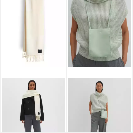
SOMEDAY
SOMEDAY
Schal BALMIE mit Fransen,
Umhängetasche
fließender Fall, lange Fransen
Umhängetasche BLIENO BAG
22,99 €
UVP
35,99 €
aus Fake Leder
ab 39,99 €
-36%
UVP
49,99 €
lieferbar - in 2-3 Werktagen bei dir
-20%
leider ausverkauft