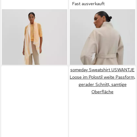
Fast ausverkauft
SOMEDAY
SOMEDAY
Halstuch BAILEE SCARF mit
Wolljacke VEVA Regular mit
Retro Print
Bindegürtel tailliert,
ab 26,90 €
UVP
29,99 €
gekämmte Oberfläche
139,99 €
-10%
UVP
169,99 €
leider ausverkauft
-18%
lieferbar - in 2-3 Werktagen bei dir
someday Sweatshirt USWANTJE
Loose im Polostil weite Passform,
gerader Schnitt, samtige
Oberfläche