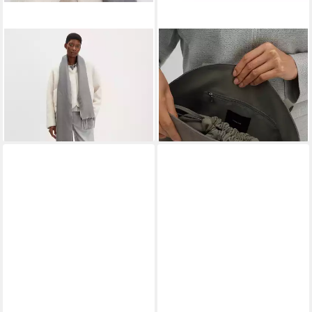
SOMEDAY
SOMEDAY
Schal BILUNDA in Two-Tone
Shopper Balour bag, Ikonische
Optik
Schultertasche mit
39,99 €
praktischem Tunnelzug
leider ausverkauft
69,99 €
leider ausverkauft