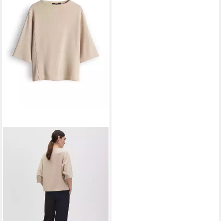
SOMEDAY
Sweatshirt UPIA Loose in
Mélange Optik gerader
Schnitt, weite Passform,
auffällige Teilungsnähte
59,49 €
UVP
69,99 €
-15%
lieferbar - in 3-4 Werktagen bei dir