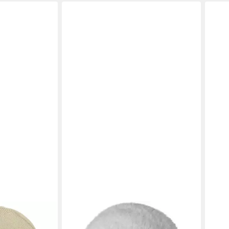
KANGOL
Strickmütze