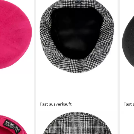
Fast ausverkauft
Fast 
KANGOL
KANG
Baskenmütze
Flat
64,95 €
69,9