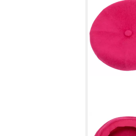
KANGOL
Baskenmütze
54,95 €