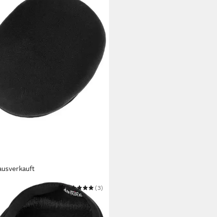
ausverkauft
OL
(3)
 Cap
5 €