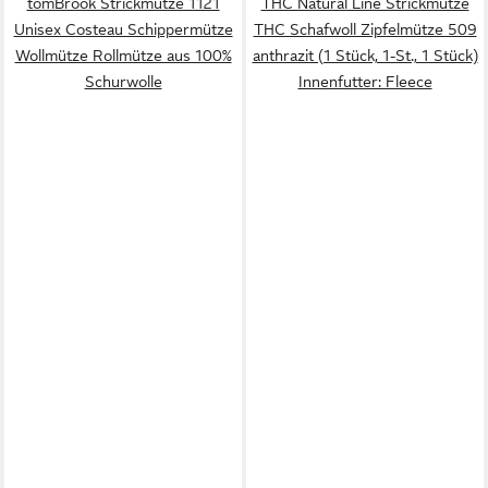
tomBrook Strickmütze 1121
THC Natural Line Strickmütze
Unisex Costeau Schippermütze
THC Schafwoll Zipfelmütze 509
Wollmütze Rollmütze aus 100%
anthrazit (1 Stück, 1-St., 1 Stück)
Schurwolle
Innenfutter: Fleece