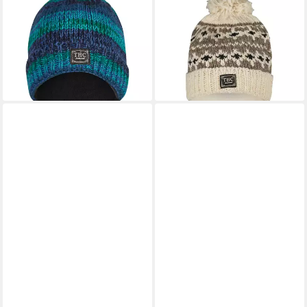
Strickmütze THC Schafwoll
Bommelmütze THC Schafwoll
Rollcap 806 (1 Stück, 1-St., 1
Pudelmütze 507 (1 Stück, 1-
Stück) Innenfutter: Fleece
St., 1 Stück) Innenfutter:
29,90 €
Fleece
lieferbar - in 3-4 Werktagen bei dir
29,90 €
lieferbar - in 3-4 Werktagen bei dir