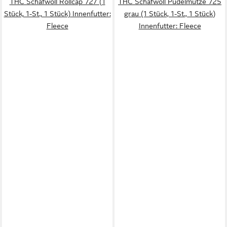
THC Schafwoll Rollcap 727 (1
THC Schafwoll Pudelmütze 725
Stück, 1-St., 1 Stück) Innenfutter:
grau (1 Stück, 1-St., 1 Stück)
Fleece
Innenfutter: Fleece