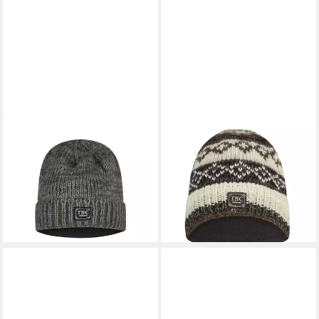
THC NATURAL LINE
THC NATURAL LINE
Strickmütze THC Schafwoll
Strickmütze THC Schafwoll
Rollcap 725 grau (1 Stück, 1-
Rollcap 888 (1 Stück, 1-St., 1
St., 1 Stück) Innenfutter:
Stück) Innenfutter: Fleece
29,90 €
Fleece
lieferbar - in 3-4 Werktagen bei dir
29,90 €
lieferbar - in 3-4 Werktagen bei dir