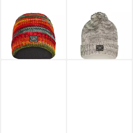
THC NATURAL LINE
THC NATURAL LINE
Strickmütze THC Schafwoll
Bommelmütze THC Schafwoll
Rollcap 616 (1 Stück, 1-St., 1
Pudelmütze 812 beige (1
Stück) Innenfutter: Fleece
Stück, 1-St., 1 Stück)
29,90 €
Innenfutter: Fleece
lieferbar - in 3-4 Werktagen bei dir
29,90 €
lieferbar - in 3-4 Werktagen bei dir