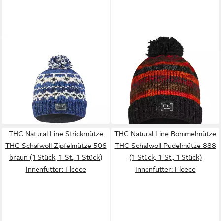
THC NATURAL LINE
THC NATURAL LINE
Bommelmütze THC Schafwoll
Bommelmütze THC Schafwoll
Pudelmütze 605 (1 Stück, 1-
Pudelmütze 815 (1 Stück, 1-
St., 1 Stück) ein Naturprodukt
St., 1 Stück) Innenfutter:
29,90 €
Fleece
lieferbar - in 3-4 Werktagen bei dir
29,90 €
lieferbar - in 3-4 Werktagen bei dir
THC Natural Line Strickmütze
THC Natural Line Bommelmütze
THC Schafwoll Zipfelmütze 506
THC Schafwoll Pudelmütze 888
braun (1 Stück, 1-St., 1 Stück)
(1 Stück, 1-St., 1 Stück)
Innenfutter: Fleece
Innenfutter: Fleece