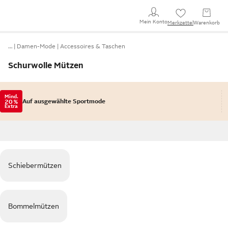
Mein Konto
Merkzettel
Warenkorb
…
Damen-Mode
Accessoires & Taschen
Schurwolle Mützen
Mind.
Auf ausgewählte Sportmode
20 %
Extra
Schiebermützen
Bommelmützen