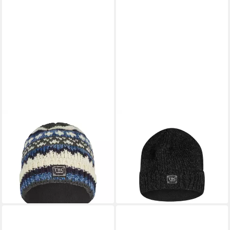
THC NATURAL LINE
THC NATURAL LINE
Strickmütze THC Schafwoll
Strickmütze THC Schafwoll
Rollcap 816 (1 Stück, 1-St., 1
Rollcap 509 anthrazit (1
Stück) Innenfutter: Fleece
Stück, 1-St., 1 Stück)
29,90 €
Innenfutter: Fleece
lieferbar - in 3-4 Werktagen bei dir
29,90 €
lieferbar - in 3-4 Werktagen bei dir