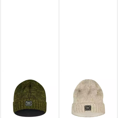
THC NATURAL LINE
THC NATURAL LINE
Strickmütze THC Schafwoll
Strickmütze THC Schafwoll
Rollcap 720 grün (1 Stück, 1-
Rollcap 713 weiß (1 Stück, 1-
St., 1 Stück) Innenfutter:
St., 1 Stück) Innenfutter:
Fleece
Fleece
29,90 €
29,90 €
lieferbar - in 3-4 Werktagen bei dir
lieferbar - in 3-4 Werktagen bei dir