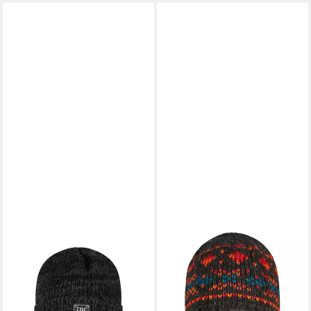
THC NATURAL LINE
THC NATURAL LINE
Strickmütze THC Schafwoll
Strickmütze THC Schafwoll
Rollcap 809 anthrazit (1
Rollcap 819 (1 Stück, 1-St., 1
Stück, 1-St., 1 Stück)
Stück) Innenfutter: Fleece
29,90 €
Innenfutter: Fleece