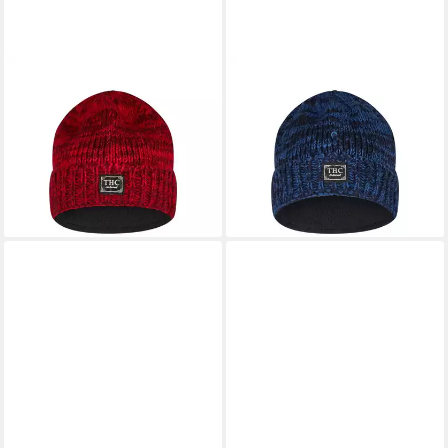
THC NATURAL LINE
THC NATURAL LINE
Strickmütze THC Schafwoll
Strickmütze THC Schafwoll
Rollcap 715 rot (1 Stück, 1-St.,
Rollcap 716 blau (1 Stück, 1-
1 Stück) Innenfutter: Fleece
St., 1 Stück) Innenfutter:
29,90 €
Fleece
lieferbar - in 3-4 Werktagen bei dir
29,90 €
lieferbar - in 3-4 Werktagen bei dir