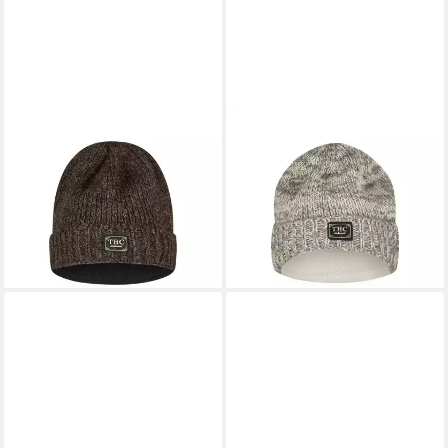
THC NATURAL LINE
THC NATURAL LINE
Strickmütze THC Schafwoll
Strickmütze THC Schafwoll
Rollcap 506 braun (1 Stück, 1-
Rollcap 812 beige (1 Stück, 1-
St., 1 Stück) Innenfutter:
St., 1 Stück) Innenfutter:
Fleece
Fleece
29,90 €
29,90 €
lieferbar - in 3-4 Werktagen bei dir
lieferbar - in 3-4 Werktagen bei dir