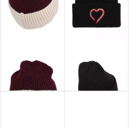
SAMAYA
SAMAYA
Strickmütze Odon NC (1-St)
Beanie Percy mit Animal Patch
25,99 €
mit Blockstreifen
lieferbar - in 2-3 Werktagen bei dir
19,99 €
lieferbar - in 2-3 Werktagen bei dir