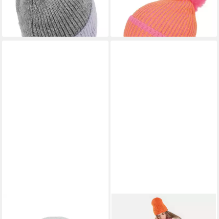
25,99 €
30,59 €
UVP
35,99 €
lieferbar - in 2-3 Werktagen bei dir
-15%
lieferbar - in 2-3 Werktagen bei dir