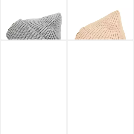
SAMAYA
SAMAYA
Beanie Salis mit Patch
Beanie Love Is mit Patch
19,99 €
25,99 €
lieferbar - in 2-3 Werktagen bei dir
lieferbar - in 2-3 Werktagen bei dir