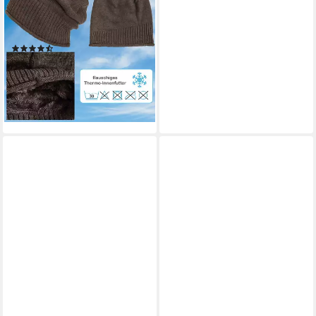
Strickmütze (1-St) Gefütterte
Wintermütze für Herren und
Damen Mütze Beanie Haube
(60)
16,90 €
UVP
19,90 €
-15%
lieferbar - in 4-5 Werktagen bei dir