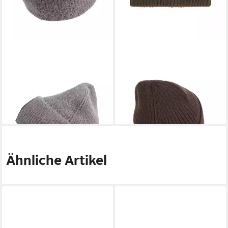
SAMAYA
SAMAYA
Beanie Kent mit Patch
Beanie Smyle mit Batch
25,99 €
19,99 €
lieferbar - in 2-3 Werktagen bei dir
lieferbar - in 2-3 Werktagen bei dir
Ähnliche Artikel