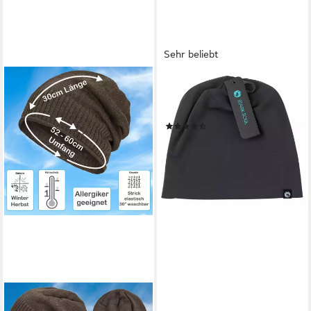
Sehr beliebt
STARK SOUL®
Beanie Unisex in angenehmer
Baumwoll-Jersey-Qualität
(141)
9,95 €
lieferbar - in 2-3 Werktagen bei dir
+4
COMPAGNO