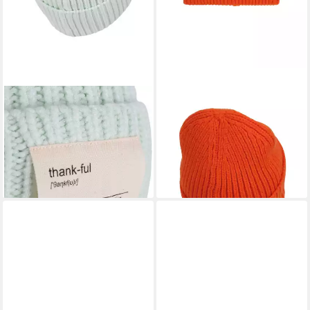
SAMAYA
SAMAYA
Beanie Moimi mit Batch
Strickmütze Ella (1-St) mit
19,99 €
Umschlag
lieferbar - in 2-3 Werktagen bei dir
19,99 €
lieferbar - in 2-3 Werktagen bei dir