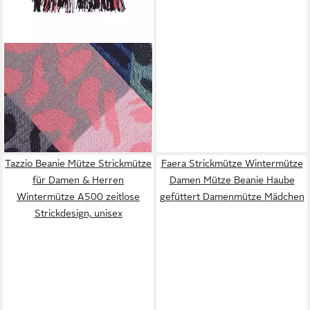
SAMAYA
Modeschal Garoa, (1-St), mit
Fransen
27,99 €
UVP
39,99 €
-30%
lieferbar - in 2-3 Werktagen bei dir
Tazzio Beanie Mütze Strickmütze
Faera Strickmütze Wintermütze
für Damen & Herren
Damen Mütze Beanie Haube
Wintermütze A500 zeitlose
gefüttert Damenmütze Mädchen
Strickdesign, unisex