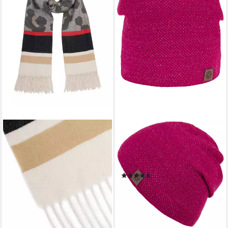
SAMAYA
COMPAGNO
Modeschal Percy, (1-St), mit
Strickmütze (1-St) Damen
Fransen
Beanie Wintermütze Metallic-
35,99 €
Garn gefüttert Fleecefutter
lieferbar - in 2-3 Werktagen bei dir
(5)
26,90 €
UVP
29,90 €
-10%
lieferbar - in 4-5 Werktagen bei dir