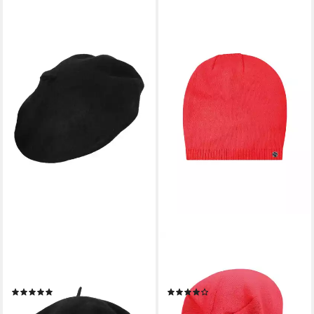
SAMAYA
SAMAYA
Baskenmütze Basnos (1-St)
Beanie Elen mit Fixierung am
aus Wolle
Hinterkopf
(1)
(4)
19,99 €
29,99 €