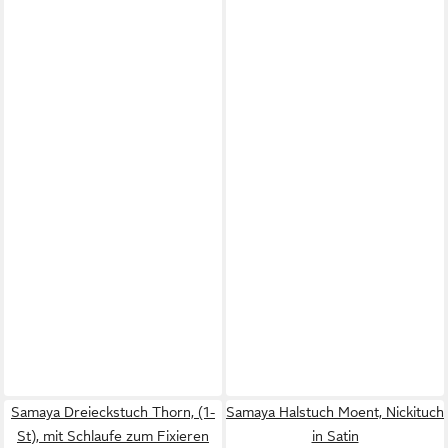
Samaya Dreieckstuch Thorn, (1-
Samaya Halstuch Moent, Nickituch
St), mit Schlaufe zum Fixieren
in Satin