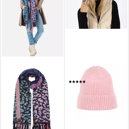
HALSÜBERKOPF ACCESSOIRES
Strickmütze mit Rippe und
Umschlag in tollen Unifarben
(1)
20,00 €
29,99 €
-33%
lieferbar - in 3-4 Werktagen bei dir
+5