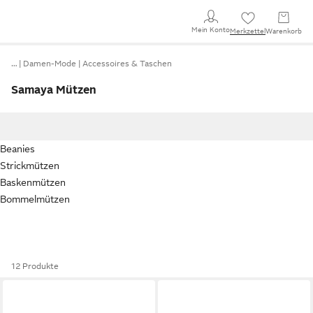
Mein Konto
Merkzettel
Warenkorb
…
Damen-Mode
Accessoires & Taschen
Samaya Mützen
Beanies
Strickmützen
Baskenmützen
Bommelmützen
12 Produkte