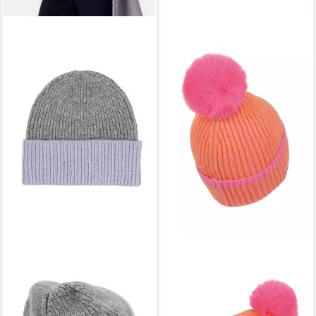
SAMAYA
SAMAYA
Strickmütze Odon (1-St) in
Bommelmütze Estora mit
zarten Farben
Bommel