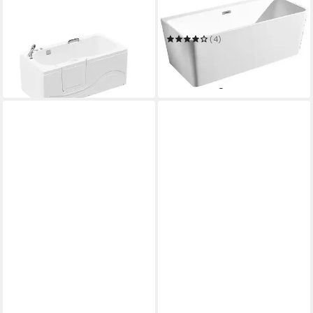
HOME DELUXE
WELLTIME
Badewanne
Badewanne Granada
Seniorenbadewanne VITAL
(4)
1.649,00 €
UVP
1.899,00 €
599,99 €
UVP
849,99 €
-13%
-29%
in 6-7 Werktagen bei dir
in 6-7 Werktagen bei dir