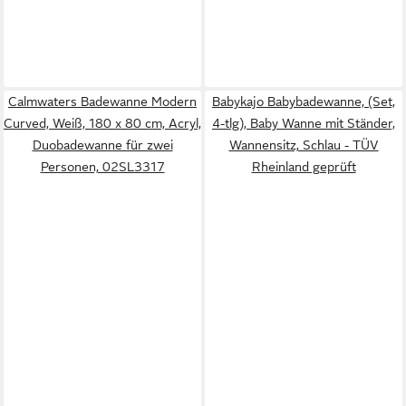
Calmwaters Badewanne Modern
Babykajo Babybadewanne, (Set,
Curved, Weiß, 180 x 80 cm, Acryl,
4-tlg), Baby Wanne mit Ständer,
Duobadewanne für zwei
Wannensitz, Schlau - TÜV
Personen, 02SL3317
Rheinland geprüft