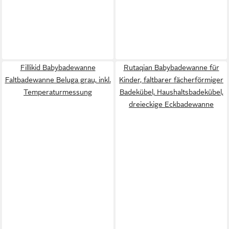
Fillikid Babybadewanne
Rutaqian Babybadewanne für
Faltbadewanne Beluga grau, inkl.
Kinder, faltbarer fächerförmiger
Temperaturmessung
Badekübel, Haushaltsbadekübel,
dreieckige Eckbadewanne