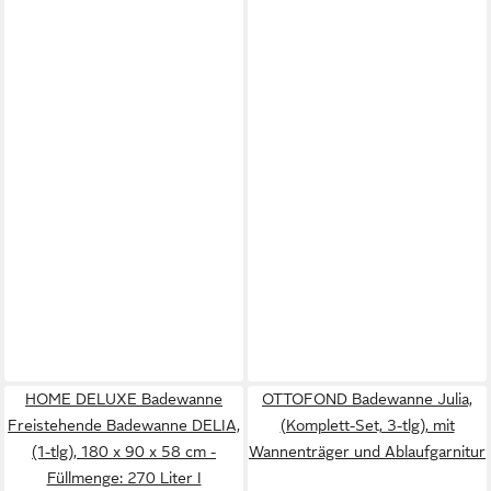
HOME DELUXE Badewanne
OTTOFOND Badewanne Julia,
Freistehende Badewanne DELIA,
(Komplett-Set, 3-tlg), mit
(1-tlg), 180 x 90 x 58 cm -
Wannenträger und Ablaufgarnitur
Füllmenge: 270 Liter I