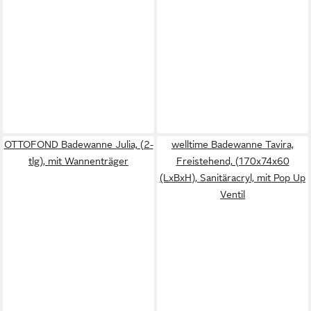
OTTOFOND Badewanne Julia, (2-
welltime Badewanne Tavira,
tlg), mit Wannenträger
Freistehend, (170x74x60
(LxBxH), Sanitäracryl, mit Pop Up
Ventil