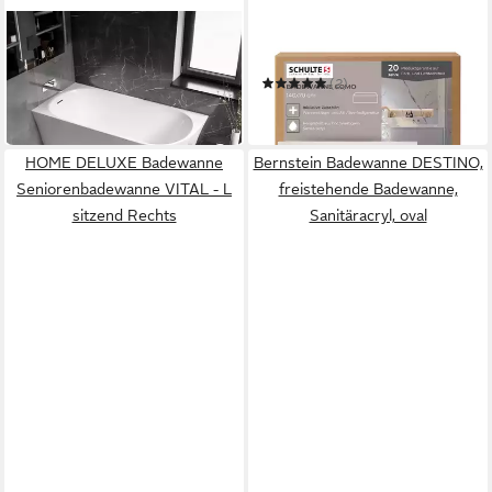
BERNSTEIN
SCHULTE
Eckwanne NORA CORNER
Badewanne Rechteck Como
LINKS
(2)
908,90 €
ab 479,99 €
in 5-6 Werktagen bei dir
in 6-7 Werktagen bei dir
HOME DELUXE Badewanne
Bernstein Badewanne DESTINO,
Seniorenbadewanne VITAL - L
freistehende Badewanne,
sitzend Rechts
Sanitäracryl, oval