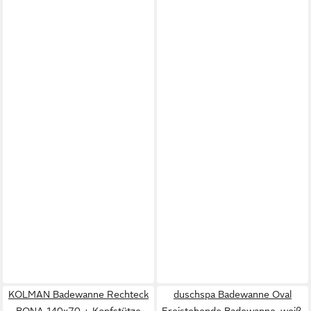
KOLMAN Badewanne Rechteck
duschspa Badewanne Oval
BONA 140x70 + Kopfstütze
Freistehende Badewanne, weiß,