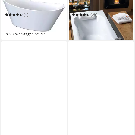
WELLTIME
OTTOFOND
Badewanne Lagos
Badewanne Julia
(4)
(29)
599,99 €
247,58 €
UVP
849,99 €
UVP
340,00 €
-29%
-27%
in 6-7 Werktagen bei dir
in 6-8 Werktagen bei dir