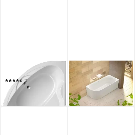
OTTOFOND
OTTOFOND
Eckwanne Sara
Badewanne Mince Corner
links 180 cm weiß
(2)
1.690,99 €
UVP
2.390,00 €
835,56 €
UVP
1.200,00 €
-29%
-30%
in 6-8 Werktagen bei dir
in 6-8 Werktagen bei dir