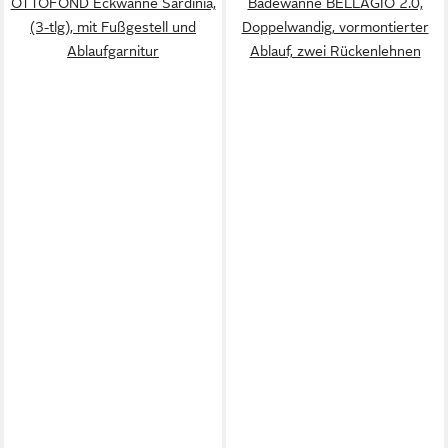
OTTOFOND Eckwanne Sardinia,
Badewanne BELLAGIO 2.0,
(3-tlg), mit Fußgestell und
Doppelwandig, vormontierter
Ablaufgarnitur
Ablauf, zwei Rückenlehnen