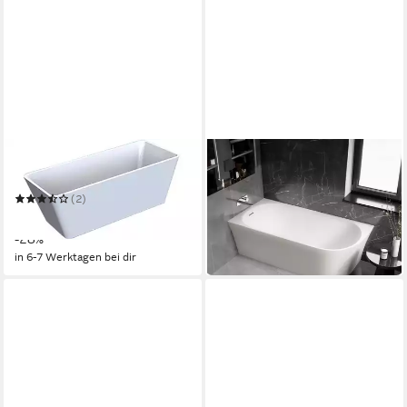
WELLTIME
BERNSTEIN
Badewanne Sagres
Eckwanne NORA CORNER
LINKS
(2)
993,90 €
539,99 €
UVP
745,99 €
in 6-7 Werktagen bei dir
-28%
in 6-7 Werktagen bei dir