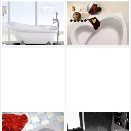
SANOTECHNIK
OTTOFOND
Badewanne Empire
Eckwanne Sardinia
888,50 €
UVP
1.165,00 €
(3)
1.127,56 €
-24%
UVP
1.700,00 €
in 6-8 Werktagen bei dir
-34%
in 6-8 Werktagen bei dir
OTTOFOND
BERNSTEIN
Eckwanne Lucia
Eckwanne NORA CORNER
RECHTS