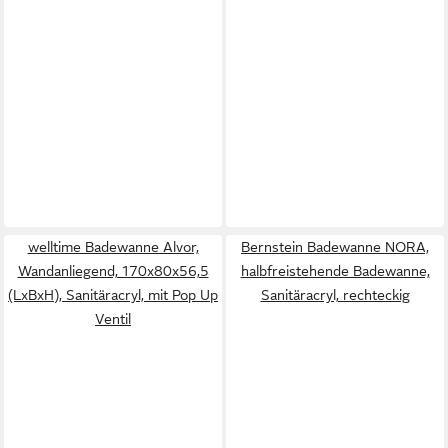
welltime Badewanne Alvor,
Bernstein Badewanne NORA,
Wandanliegend, 170x80x56,5
halbfreistehende Badewanne,
(LxBxH), Sanitäracryl, mit Pop Up
Sanitäracryl, rechteckig
Ventil