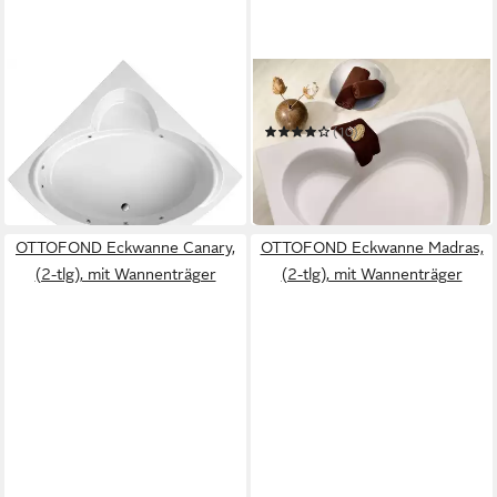
OTTOFOND
OTTOFOND
Whirlpool-Badewanne
Eckwanne Sardinia
Sardinia
(10)
1.502,10 €
UVP
2.230,00 €
929,99 €
UVP
1.270,00 €
-33%
-27%
lieferbar in 3 Wochen
in 6-8 Werktagen bei dir
OTTOFOND Eckwanne Canary,
OTTOFOND Eckwanne Madras,
(2-tlg), mit Wannenträger
(2-tlg), mit Wannenträger