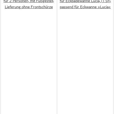
für 2 Personen, mit Fußgestell,
für Eckbadewanne Lucia, (1 St),
Lieferung ohne Frontschürze
passend für Eckwanne »Lucia«