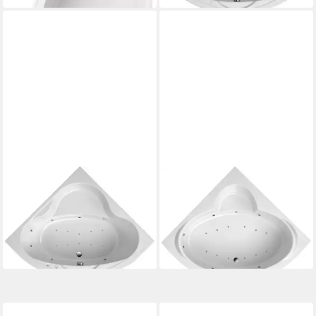
OTTOFOND
OTTOFOND
Whirlpool-Badewanne Sara
Whirlpool-Badewanne
1.672,32 €
Sardinia
UVP
2.450,00 €
2.403,35 €
UVP
3.400,00 €
-32%
-29%
lieferbar in 3 Wochen
lieferbar in 3 Wochen