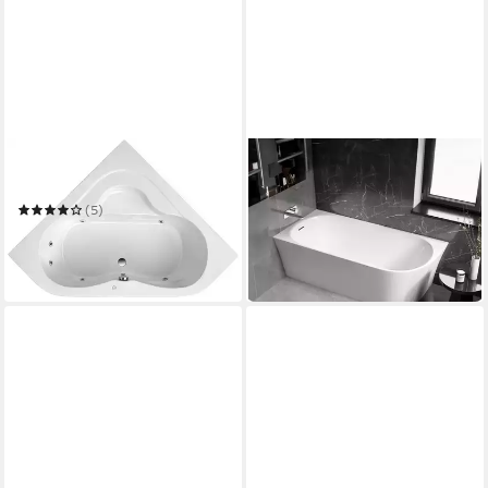
OTTOFOND
BERNSTEIN
Whirlpool-Badewanne Lucia
Eckwanne NORA CORNER
LINKS
(5)
908,90 €
707,04 €
UVP
1.100,00 €
in 6-7 Werktagen bei dir
-36%
lieferbar in 3 Wochen