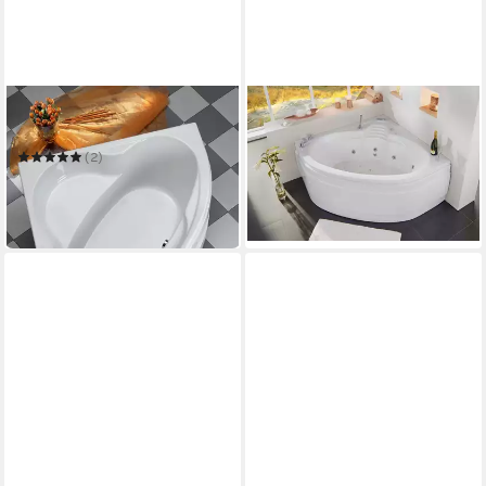
OTTOFOND
OTTOFOND
Eckwanne Sara
Whirlpool-Badewanne St.
Lucia
(2)
2.833,94 €
UVP
3.990,00 €
495,15 €
UVP
700,00 €
-29%
-29%
lieferbar in 3 Wochen
in 6-8 Werktagen bei dir