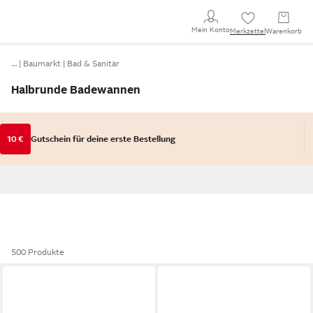
Mein Konto
Merkzettel
Warenkorb
…
Baumarkt
Bad & Sanitär
Halbrunde Badewannen
10 €
Gutschein für deine erste Bestellung
500 Produkte