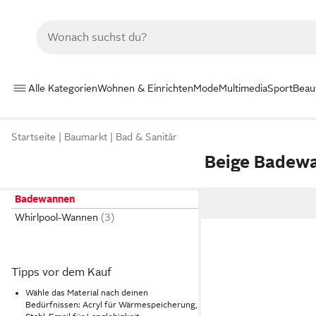
Alle Kategorien
Wohnen & Einrichten
Mode
Multimedia
Sport
Beau
Startseite
Baumarkt
Bad & Sanitär
Beige Badew
Badewannen
Whirlpool-Wannen
Tipps vor dem Kauf
Wähle das Material nach deinen
Bedürfnissen: Acryl für Wärmespeicherung,