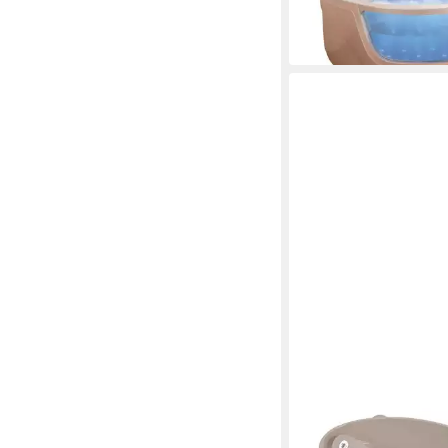
UVP
5.000,0
-21%
lieferbar in 12 Wochen
CAM
Badewanne CAM Bab
Bollicina für Kinder v
34,90 €
UVP
59,90 €