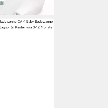
 Beige
te
cean Blue
Transparent Green
adewanne CAM Baby-Badewanne
Bagno für Kinder von 0-12 Monate