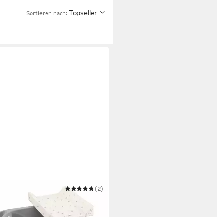
Topseller
Sortieren nach:
(2)
wanne Baby Badewanne mit
lauflage Idro Baby Estraibile