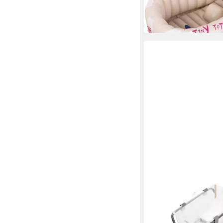
UVP
24,95 €
-28%
in 2-3 Werktagen bei dir
STOKKE
Babybadewanne Flexi 
und Newborn Support
119,00 €
UVP
142,00 €