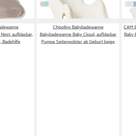
beige gelb
hellblau
Sandy
Whi
O
badewanne
Chipolino Babybadewanne
CAM B
est, aufblasbar,
Babybadewanne Baby Cloud, aufblasbar
Baby 
, Badehilfe
Pumpe Seitenpolster ab Geburt beige