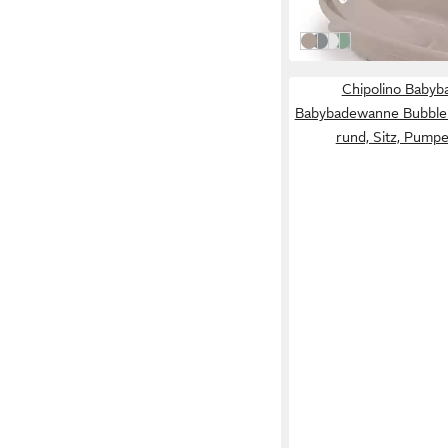
-42%
in 3-4 Werktagen bei dir
beige
grau
weiss
grün
Chipolino Baby
Babybadewanne Bubble N
rund, Sitz, Pumpe