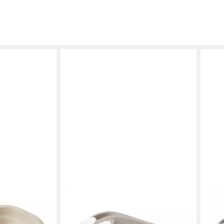
CAM
CAM
are
Badewanne CAM Baby-Badewanne
Bade
blaufstopfen
Baby Bagno für Kinder von 0-12
Wicke