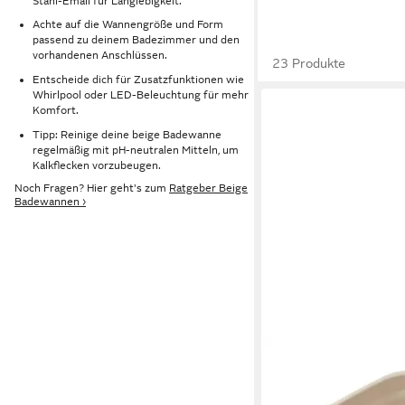
Stahl-Email für Langlebigkeit.
Achte auf die Wannengröße und Form
passend zu deinem Badezimmer und den
vorhandenen Anschlüssen.
23 Produkte
Entscheide dich für Zusatzfunktionen wie
Whirlpool oder LED-Beleuchtung für mehr
Komfort.
Tipp: Reinige deine beige Badewanne
regelmäßig mit pH-neutralen Mitteln, um
Kalkflecken vorzubeugen.
Noch Fragen? Hier geht's zum
Ratgeber Beige
Badewannen ›
TEGA-BABY
Babybadewanne Faltb
Babybadewanne mit A