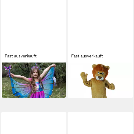
Fast ausverkauft
Fast ausverkauft
GREAT PRETENDERS
ORLOB
Kostüm Schmetterling
Maskottchen-Kostüm Löwe
Kostüm Blau Lila Kinder
für Erwachsene
49,90 €
125,95 €
in 2-3 Werktagen bei dir
in 2-3 Werktagen bei dir