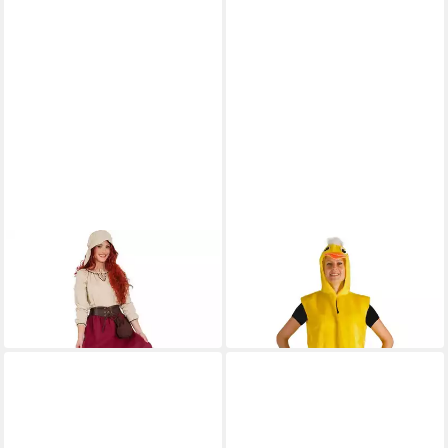
ORLOB
LIPTA TDP
Kostüm Magd für Damen -
Kostüm Ente - Gelber Overall
Mittelalterkostüm
für Erwachsene
51,95 €
33,50 €
in 2-3 Werktagen bei dir
in 2-3 Werktagen bei dir