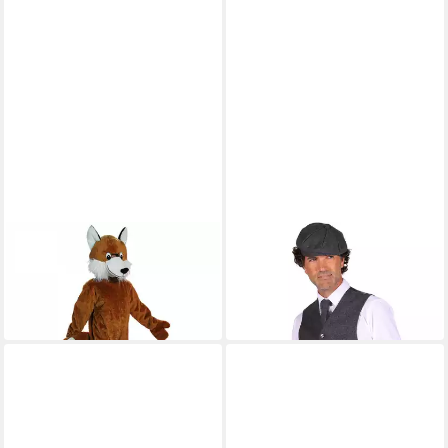
ORLOB
THETRU
Maskottchen-Kostüm Fuchs
Kostüm 20er Jahre Weste
für Erwachsene
Eugen Grau Herren Retro
ab 133,75 €
27,90 €
in 2-3 Werktagen bei dir
in 2-3 Werktagen bei dir