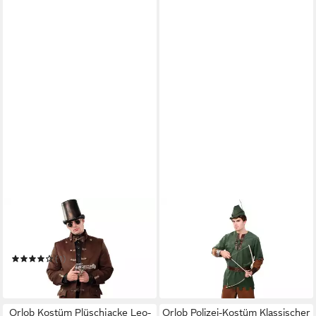
ORLOB
ORLOB
Kostüm Herrenjacke de Luxe
Kostüm Robin Hood für
braun Piratenmantel
Erwachsene
50,40 €
(1)
in 2-3 Werktagen bei dir
ab 42,49 €
in 2-3 Werktagen bei dir
Orlob Kostüm Plüschjacke Leo-
Orlob Polizei-Kostüm Klassischer