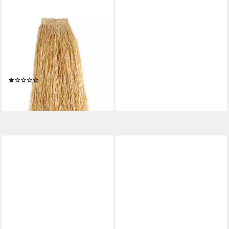
FRIES
Hawaii-Kostüm Hula Rock
Hawaii Bast Rock 54 cm
Länge Naturfarben Karneval
Party
(1)
5,99 €
lieferbar - in 5-6 Werktagen bei dir