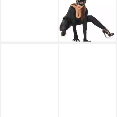
Lady Schwarze Lack Maske
Katzenmaske Halloween
Karneval, Mit Ohren
(1)
4,95 €
UVP
9,99 €
-50%
lieferbar - in 5-6 Werktagen bei dir