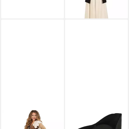
-17%
lieferbar - in 6-7 Werktagen bei dir
FRIES
Piraten-Kostüm Dreispitz
Piraten Hut Schwarz