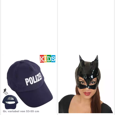
FRIES
Polizei-Kostüm Kinder Polizei
Basecap Mütze Caps Karneval
Fasching Gr. 53 - 55 cm
8,99 €
lieferbar - in 6-7 Werktagen bei dir