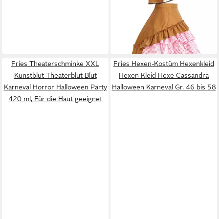
Fasching Party
37,99 €
UVP
49,99 €
-24%
lieferbar - in 6-7 Werktagen bei dir
Fries Theaterschminke XXL
Fries Hexen-Kostüm Hexenkleid
Kunstblut Theaterblut Blut
Hexen Kleid Hexe Cassandra
Karneval Horror Halloween Party
Halloween Karneval Gr. 46 bis 58
420 ml, Für die Haut geeignet