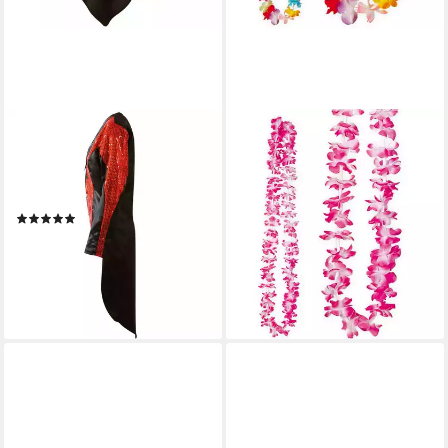
FRIES
FRIES
Kostüm Damen Pailletten
Hawaii-Kostüm Hawaii Blumen
Frack Jacke in Rot Gold oder
Kette 50 cm bunt gemischt
Silber Karneval, Hohe Qualität
Karneval Fasching Halloween
(1)
2,49 €
24,99 €
UVP
39,99 €
lieferbar - in 4-5 Werktagen bei dir
-38%
lieferbar - in 6-7 Werktagen bei dir