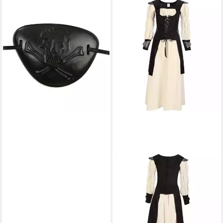
FRIES
Piraten-Kostüm Piraten
Augenklappe Pirat Seeräuber
Totenkopf Karneval Fasching,
Mit Totenkopf
1,99 €
UVP
4,99 €
-60%
lieferbar - in 5-6 Werktagen bei dir
FRIES
Burgfräulein-Kostüm Damen
Freifrau Magd Bäuerin
Mittelalter Kleid Gewand
Fasching Karneval, 2-tlg
49,99 €
UVP
59,99 €