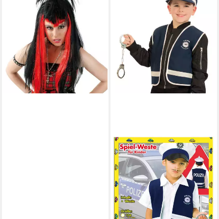
Kostüm-Perücke Vampir
Gothic Horror Perücke für
Erwachsene Halloween
Karneval
9,99 €
UVP
19,99 €
-50%
lieferbar - in 5-6 Werktagen bei dir