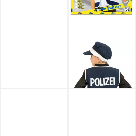
FRIES
Polizei-Kostüm Kinder Polizist
Weste Blau Größen 104 bis
140 Karneval Fasching
11,99 €
lieferbar - in 6-7 Werktagen bei dir