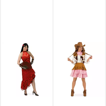
FRIES
Kostüm Carmencita
Spanische Tänzerin Kleid
Karneval Fasching Party
Halloween
29,99 €
UVP
39,99 €
-25%
lieferbar - in 6-7 Werktagen bei dir