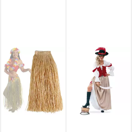
FRIES
Piraten-Kostüm Damen
Piratenbraut Piratin Kostüm
Karneval Fasching Halloween,
Hohe Qualität
39,99 €
UVP
49,99 €
-20%
lieferbar - in 6-7 Werktagen bei dir