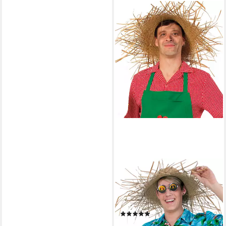
FRIES
Kostüm XXL Strohhut Tom
Vogelscheuche 70 cm
Karneval Fasching Party
(2)
6,99 €
UVP
14,99 €