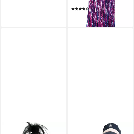
Party
(1)
2,99 €
lieferbar - in 5-6 Werktagen bei dir
FRIES