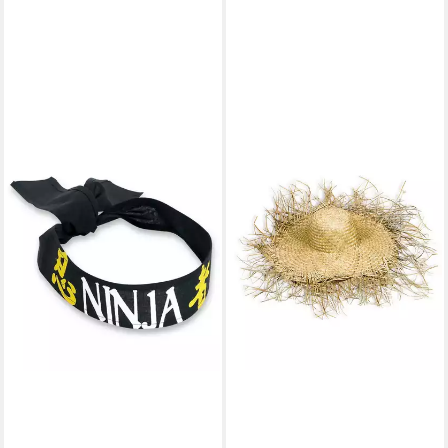
FRIES
Kostüm Ninja Stirnband mit
Schriftzug Karneval Fasching,
Top Angebot
1,00 €
UVP
2,99 €
-67%
lieferbar - in 6-7 Werktagen bei dir