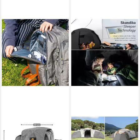
CAMPFEUER
SKANDIKA
Freizeitrucksack
Kuppelzelt Turin 12 Sleeper
Picknickrucksack für 4
Familienzelt, 3 dunkle