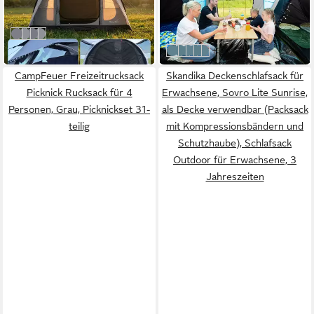
159,00 €
-9%
199,00 €
in 4-5 Werktagen bei dir
-20%
Isken Sleeper Protect - 5 Personen
Isken Sleeper Protect - 3 Personen
Isken Protect - 5 Personen
Isken Protect - 3 Personen
in 4-5 Werktagen bei dir
weitere Farben:
+3
Hammerfest 6 - Blau
Hammerfest 4 Plus - Blau
Hammerfest 6 Sleeper Protec
Hammerfest 6 Plus - Blau
Hammerfest 4 Sleeper Pro
CampFeuer Freizeitrucksack
Skandika Deckenschlafsack für
Picknick Rucksack für 4
Erwachsene, Sovro Lite Sunrise,
Personen, Grau, Picknickset 31-
als Decke verwendbar (Packsack
teilig
mit Kompressionsbändern und
Schutzhaube), Schlafsack
Outdoor für Erwachsene, 3
Jahreszeiten