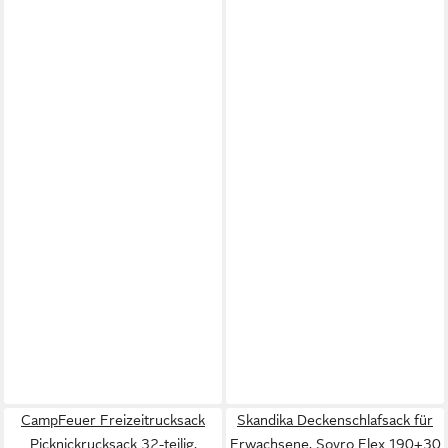
CampFeuer Freizeitrucksack
Skandika Deckenschlafsack für
Picknickrucksack 32-teilig,
Erwachsene, Sovro Flex 190+30