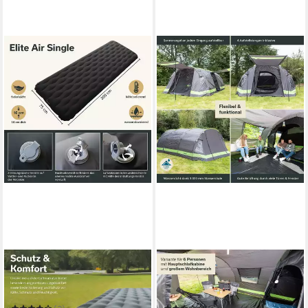
SKANDIKA
SKANDIKA
Isomatte Elite Air Single,
Tunnelzelt Kambo 12
aufblasbare Luftmatratze für
Familienzelt, dunkler
1 Person, ultraleicht
Schlafkabine, 3 Eingänge,