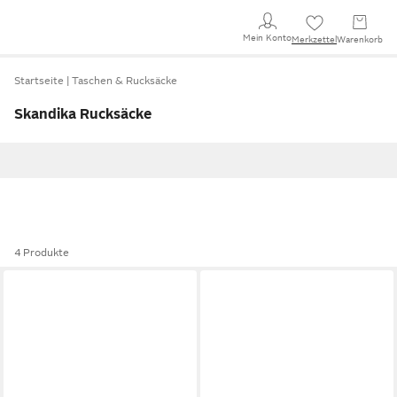
Mein Konto
Merkzettel
Warenkorb
Startseite
Taschen & Rucksäcke
Skandika Rucksäcke
4 Produkte