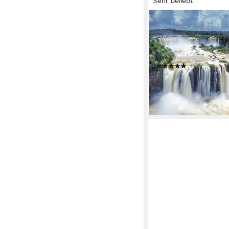
Sehr beliebt
RAVENSBURGER
Puzzle Wasserfälle vo
Brasilien, 2000 Puzzle
Germany
(38)
ab 29,59 €
UVP
38,99 
-24%
lieferbar - in 2-3 Werktag