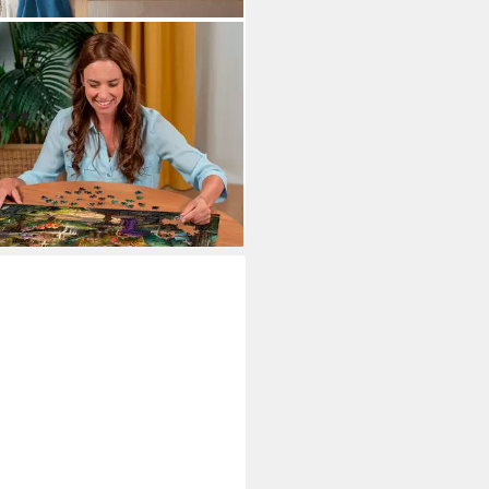
ENSBURGER
le The Green House, 1500
leteile, Made in Germany
(3)
1,18 €
UVP
27,99 €
%
rbar - in 4-5 Werktagen bei dir