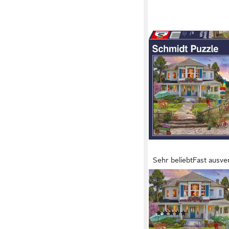
Sehr beliebt
Fast ausve
SCHMIDT SPIELE
Puzzle Das Strandhau
Puzzleteile, Made in 
(58)
ab 13,99 €
UVP
15,99 €