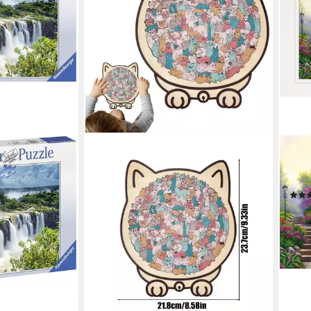
RAV
Puzz
Puzz
ab 1
-30
liefe