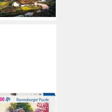
5,10 €
UVP
23,99 €
%
rbar in 2 Wochen