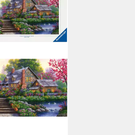
ENSBURGER
le Romantisches Cottage, 1000
leteile, Made in Germany
(6)
1,89 €
UVP
16,99 €
%
rbar - in 3-4 Werktagen bei dir