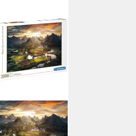
MENTONI®
e High Quality Collection, Tal in
a, 2000 Puzzleteile, Made in
ope
(14)