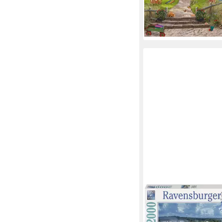
-13%
lieferbar - in 1-2 Werktag