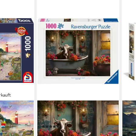
rkauft
RAVENSBURGER
CLE
s, 1000
Puzzle The cow in the bathtub, 1000
Puzzl
Europe
Puzzleteile, Made in Germany
Chin
(4)
Eur
ab 13,14 €
UVP
16,99 €