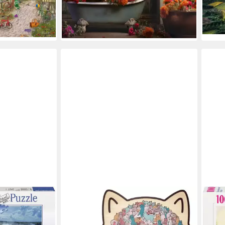
ab 1
-23%
en bei dir
lieferbar - in 3-4 Werktagen bei dir
-37
liefe