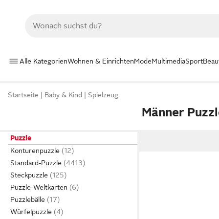
Alle Kategorien
Wohnen & Einrichten
Mode
Multimedia
Sport
Beau
Startseite
Baby & Kind
Spielzeug
Männer Puzzl
Puzzle
Konturenpuzzle
Standard-Puzzle
Steckpuzzle
Puzzle-Weltkarten
Puzzlebälle
Würfelpuzzle