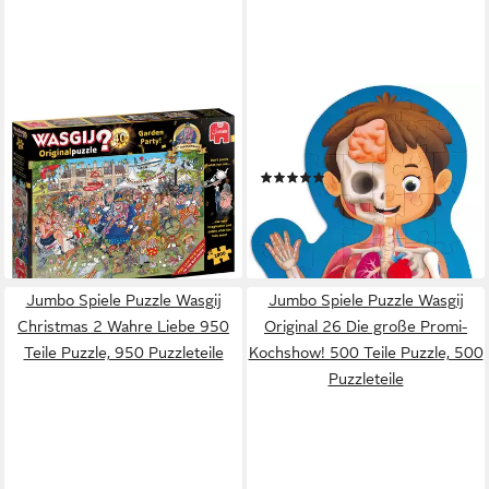
JUMBO SPIELE
HAPE
Puzzle Wasgij Original 40
Puzzle Mein Körper, 60
Garten Party 25 Jahre
Puzzleteile, mit 3D-Effekt
(2)
Jubiläumsedition, 1000
19,11 €
UVP
24,99 €
Puzzleteile
-24%
ab 24,52 €
lieferbar - in 3-4 Werktagen bei dir
leider ausverkauft
Jumbo Spiele Puzzle Wasgij
Jumbo Spiele Puzzle Wasgij
Christmas 2 Wahre Liebe 950
Original 26 Die große Promi-
Teile Puzzle, 950 Puzzleteile
Kochshow! 500 Teile Puzzle, 500
Puzzleteile