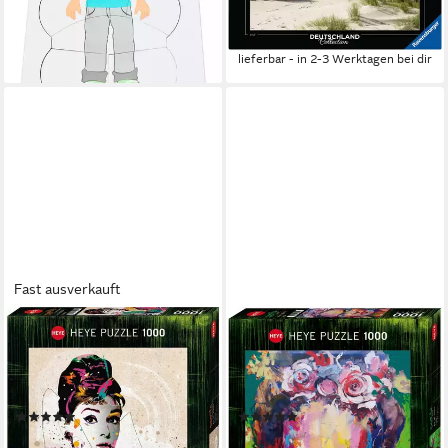
ab 13,99 €
UVP
16,99 €
-18%
lieferbar - in 2-3 Werktagen bei dir
Fast ausverkauft
HEYE
HEYE
Puzzle People by Johnny
Puzzle People by Voka, Frida,
Cheuk, Audrey, 1000
1000 Puzzleteile, Made in
Puzzleteile, Made in Germany
Germany
(4)
(3)
ab 16,29 €
ab 16,33 €
UVP
18,29 €
UVP
18,29 €