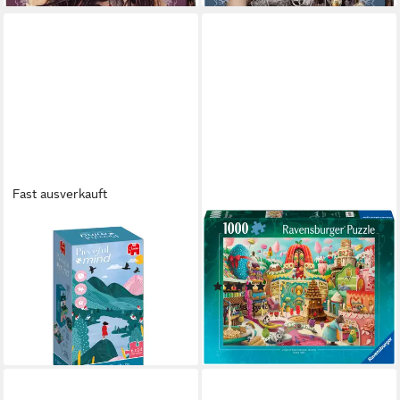
Fast ausverkauft
JUMBO SPIELE
RAVENSBURGER
Puzzle Pieceful Mind, Ein
Puzzle Sweet Street, 1000
Stück Natur, 6 Puzzles mit je
Puzzleteile, Made in Germany
(3)
54 Teile, 54 Puzzleteile
ab 11,29 €
UVP
16,99 €
ab 15,95 €
-34%
lieferbar - in 2-3 Werktagen bei dir
lieferbar - in 3-4 Werktagen bei dir