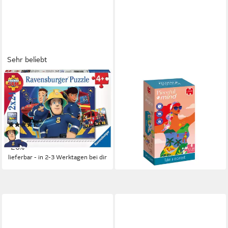
Sehr beliebt
RAVENSBURGER
JUMBO SPIELE
Puzzle Feuerwehrmann Sam,
Puzzle Pieceful Mind, Nimm
Sam hilft in der Not, 48
dir den Moment, 6 Puzzles
Puzzleteile, Made in Europe
mit je 54 Teile, 54 Puzzleteile
(37)
ab 14,95 €
ab 9,67 €
UVP
12,99 €
lieferbar - in 2-3 Werktagen bei dir
-26%
lieferbar - in 2-3 Werktagen bei dir