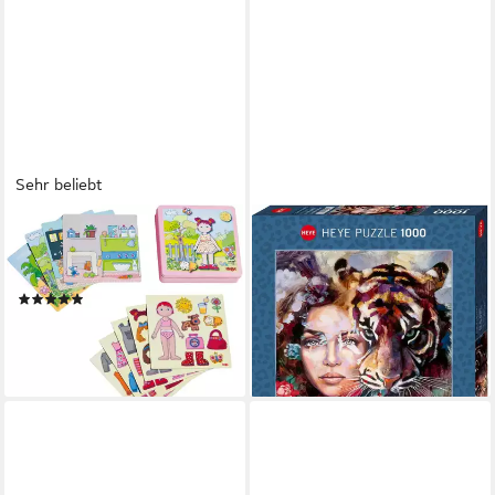
Sehr beliebt
HABA
HEYE
Puzzle Anziehpuppe Lilli, 54
Puzzle Steadfast Heart /
Puzzleteile
Companions, 1000
(22)
Puzzleteile, Made in Germany
ab 14,45 €
UVP
17,99 €
ab 18,29 €
-20%
lieferbar - in 6-8 Werktagen bei dir
lieferbar in 2 Wochen