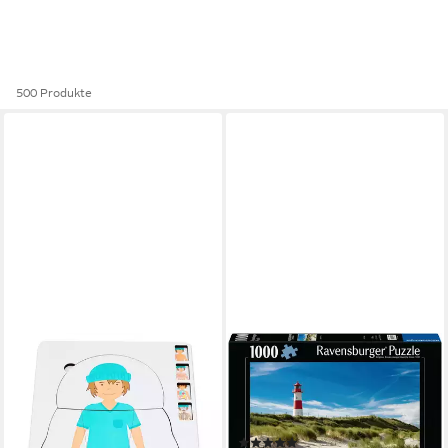
500 Produkte
BETZOLD
RAVENSBURGER
Puzzle Lagenpuzzle
Puzzle Deutschland
„Anatomie“, Puzzleteile
Collection, Sylt, 1000
24,95 €
Puzzleteile, Made in Germany
lieferbar - in 3-4 Werktagen bei dir
(5)