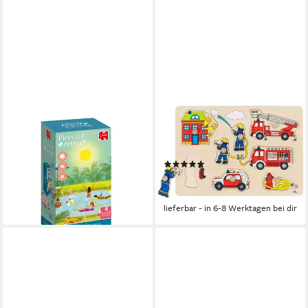
JUMBO SPIELE
GOKI
Puzzle Pieceful Mind, Nimm
Steckpuzzle Steckpuzzle
dir Zeit für dich, 6 Puzzles mit
Feuerwehr 8T, 8 Puzzleteile
(1)
je 54 Teile, 54 Puzzleteile
ab 8,58 €
UVP
10,99 €
ab 15,79 €
-22%
lieferbar - in 2-3 Werktagen bei dir
lieferbar - in 6-8 Werktagen bei dir