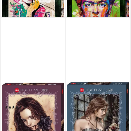
-11%
-11%
lieferbar - in 6-8 Werktagen bei dir
lieferbar - in 6-8 Werktagen bei dir
HEYE
HEYE
Puzzle Dark Rose, 1000
Puzzle Poison, 1000
Puzzleteile, Made in Germany
Puzzleteile, Made in Germany
(1)
ab 15,87 €
UVP
18,29 €
ab 15,86 €
UVP
18,29 €
-13%
-13%
lieferbar - in 6-8 Werktagen bei dir
lieferbar - in 6-8 Werktagen bei dir