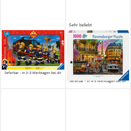
Sehr beliebt
RAVENSBURGER
RAVENSBURGER
Puzzle Feuerwehrmann Sam,
Puzzle Paris im Morgenrot,
Unsere Retter im Einsatz, 15
1000 Puzzleteile, Made in
Puzzleteile, Made in Europe
Germany
(2)
(21)
ab 6,38 €
ab 10,54 €
UVP
16,99 €
lieferbar - in 2-3 Werktagen bei dir
-38%
lieferbar - in 4-5 Werktagen bei dir