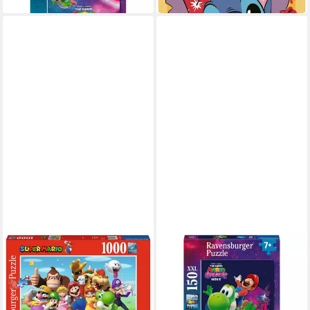
RAVENSBURGER
RAVENSBURGER
Puzzle Super Mario 1000
Puzzle Kinderpuzzle 150 XXL
Teile Puzzle
Teile - Super Mario Power!
25,59 €
ab 16,95 €
in 6-7 Werktagen bei dir
in 7-9 Werktagen bei dir