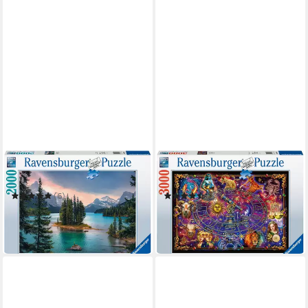
RAVENSBURGER
RAVENSBURGER
Puzzle Spirit Island, Canada
Puzzle Sternzeichen
(6)
(3)
ab 29,59 €
ab 42,28 €
UVP
38,99 €
UVP
54,99 €
-24%
-23%
in 4-5 Werktagen bei dir
in 2-3 Werktagen bei dir