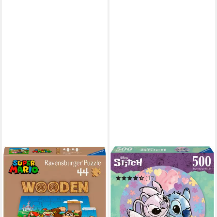
RAVENSBURGER
RAVENSBURGER
Puzzle Nintendo Super Mario
Puzzle Disney, Stitch
ab 19,98 €
(17)
in 6-8 Werktagen bei dir
ab 11,23 €
UVP
15,99 €
-30%
in 2-3 Werktagen bei dir