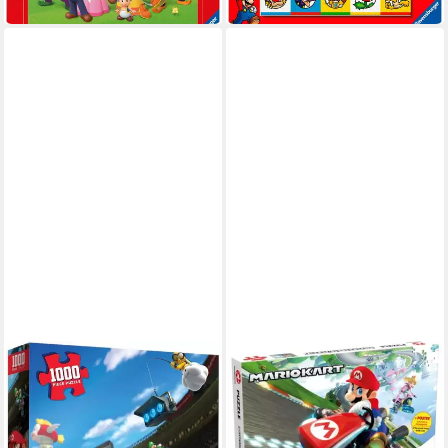
in 2-3 Werktagen bei dir
USAOPOLY
WINNING MOVES
Puzzle Super Mario Puzzle
Puzzle Puzzle Mario Kart -
Mario Kart (1000 Teile)
Funracer (1000 Teile)
18,95 €
ab 15,95 €
in 2-3 Werktagen bei dir
in 2-3 Werktagen bei dir