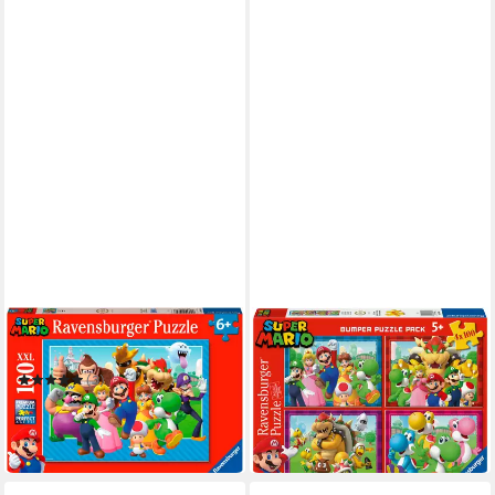
RAVENSBURGER
RAVENSBURGER
Puzzle Los geht's!
Puzzle Nintendo Super Mario,
Zeit für Mario!
(3)
ab 18,52 €
ab 11,70 €
UVP
13,99 €
in 2-3 Werktagen bei dir
-16%
in 2-3 Werktagen bei dir