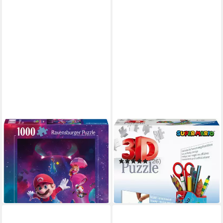
RAVENSBURGER
RAVENSBURGER
Puzzle Nintendo Super Mario:
3D-Puzzle Sneaker Super
Galaktische Abenteuer!
Mario
ab 15,49 €
(26)
in 2-3 Werktagen bei dir
ab 19,63 €
UVP
25,99 €
-24%
in 1-2 Werktagen bei dir