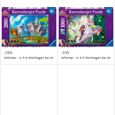
RAVENSBURGER
RAVENSBURGER
Puzzle Unicorn Academy, Die
Puzzle Unicorn Academy,
Magie der Unicorn Academy,
Sophia und Wildstar, 100
200 Puzzleteile, 200 XXL
Puzzleteile, 100 XXLTeile;
Teile; Made in Germany
Made in Germany
(3)
(3)
ab 10,42 €
ab 9,43 €
UVP
13,99 €
UVP
13,99 €
-26%
-33%
lieferbar - in 5-6 Werktagen bei dir
lieferbar - in 4-5 Werktagen bei dir