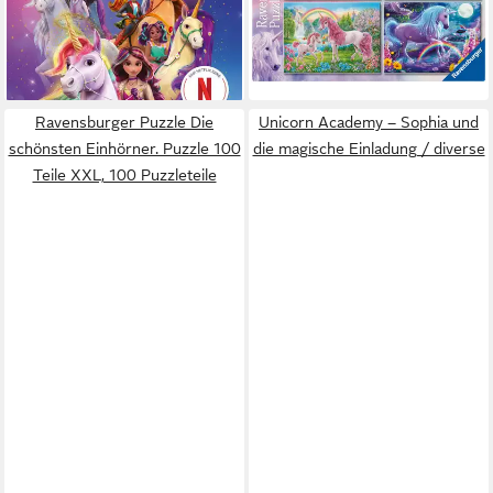
ab 15,10 €
UVP
18,99 €
-20%
lieferbar - in 3-4 Werktagen bei dir
Ravensburger Puzzle Die
Unicorn Academy – Sophia und
schönsten Einhörner. Puzzle 100
die magische Einladung / diverse
Teile XXL, 100 Puzzleteile