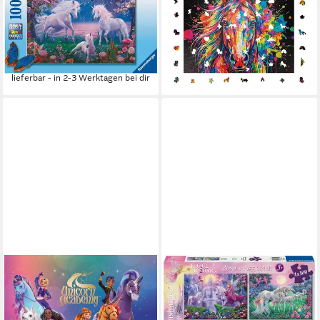
Einhörner, 100 Puzzleteile,
Holzpuzzle (2D), 1000
Made in Germany
Puzzleteile
ab 11,99 €
59,90 €
UVP
13,99 €
lieferbar - in 3-4 Werktagen bei dir
-14%
lieferbar - in 2-3 Werktagen bei dir
RAVENSBURGER
Unicorn Academy – Das
Puzzle Magische Einhörner,
große Fanbuch / diverse
400 Puzzleteile, Made in
12,99 €
Europe
lieferbar - in 2-3 Werktagen bei dir