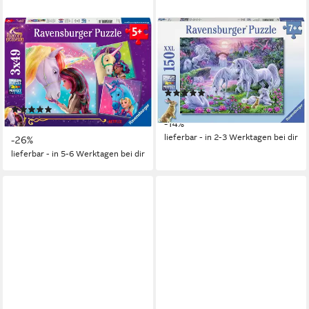
RAVENSBURGER
RAVENSBURGER
Puzzle Unicorn Academy,
Puzzle Einhörner im
Magie und Freundschaft, 147
Abendrot, 150 Puzzleteile,
Puzzleteile, 3x49 Teile; Made
Made in Germany
(40)
in Europe
ab 11,99 €
UVP
13,99 €
(2)
ab 9,67 €
UVP
12,99 €
-14%
lieferbar - in 2-3 Werktagen bei dir
-26%
lieferbar - in 5-6 Werktagen bei dir