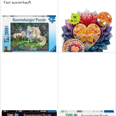
Fast ausverkauft
RAVENSBURGER
MAGICHOLZ
Puzzle Geheimnisvolle
Puzzle Blühendes Herz
Einhörner. Puzzle 200 Teile
Mandala Holzpuzzle (2D), 297
XXL, 200 Puzzleteile
Puzzleteile
(1)
ab 16,75 €
ab 39,90 €
lieferbar - in 3-4 Werktagen bei dir
lieferbar - in 3-4 Werktagen bei dir
RAVENSBURGER
RAVENSBURGER