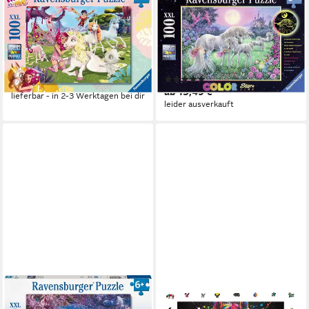
RAVENSBURGER
RAVENSBURGER
Puzzle Wahre Einhorn-
Puzzle Color Star Line,
Freundschaft, 100 Puzzleteile,
Einhörner im Mondschein,
Made in Germany
100 Puzzleteile, leuchtet im
ab 10,42 €
UVP
13,99 €
Dunkeln, Made in Germany
(67)
-26%
ab 15,49 €
lieferbar - in 2-3 Werktagen bei dir
leider ausverkauft
RAVENSBURGER
MAGICHOLZ
Puzzle Bezaubernde
Puzzle Buntes Pferd