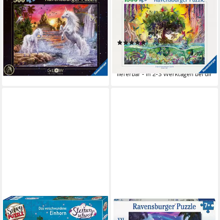
Puzzle Glow in the Dark,
Puzzle Das Einhorn aus dem
Einhörner am Fluss, 500
See und seine Freunde, 1500
Puzzleteile, Made in Germany
Puzzleteile, Made in Germany
(1)
ab 15,02 €
UVP
18,99 €
ab 21,52 €
UVP
27,99 €
-21%
-23%
lieferbar - in 2-3 Werktagen bei dir
lieferbar - in 2-3 Werktagen bei dir
KOSMOS
RAVENSBURGER
Puzzle StoryPuzzle,
Puzzle 150 Teile