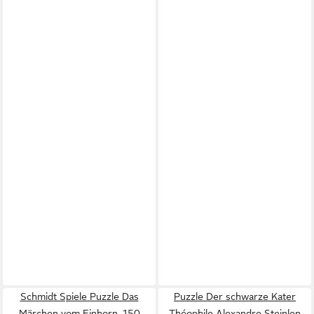
Schmidt Spiele Puzzle Das
Puzzle Der schwarze Kater
Märchen vom Einhorn, 150
Théophile Alexandre Steinlen