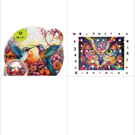
MAGICHOLZ
MAGICHOLZ
Puzzle Fröhliche Kolibris
Puzzle Bunte Eule Holzpuzzle
Mandala Holzpuzzle (2D), 185
(2D), 1000 Puzzleteile
59,90 €
Puzzleteile
lieferbar - in 3-4 Werktagen bei dir
(1)
ab 24,90 €
lieferbar - in 3-4 Werktagen bei dir