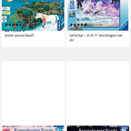
Sternenschweif, Das
Ravensburger Kinder Puzzle
verschwundene Einhorn, 150
XXL Einhörner am Strand
Puzzleteile, Made in Germany
10057, 150 Puzzleteile
(3)
(1)
ab 17,06 €
20,77 €
leider ausverkauft
lieferbar - in 9-11 Werktagen bei
dir