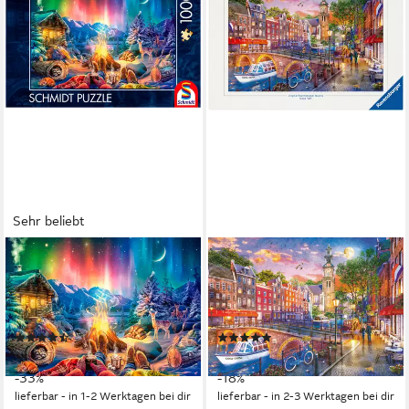
Sehr beliebt
SCHMIDT SPIELE
RAVENSBURGER
Puzzle Lagerfeuerromantik
Puzzle Sonnenuntergang
unterm Sternenhimmel, 1000
Amsterdam 1000p, 1000
Puzzleteile, Made in Germany
Puzzleteile, Made in Germany
(21)
(14)
ab 10,68 €
ab 13,99 €
UVP
15,99 €
UVP
16,99 €
-33%
-18%
lieferbar - in 1-2 Werktagen bei dir
lieferbar - in 2-3 Werktagen bei dir