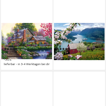
RAVENSBURGER
RAVENSBURGER
Puzzle Romantisches Cottage,
Puzzle Skandinavische Idylle,
1000 Puzzleteile, Made in
500 Puzzleteile, Made in
Germany
Germany
(6)
(2)
ab 11,89 €
ab 11,87 €
UVP
16,99 €
lieferbar - in 4-5 Werktagen bei dir
-30%
lieferbar - in 3-4 Werktagen bei dir