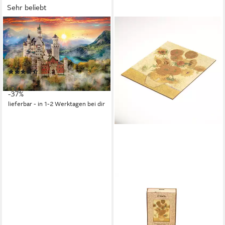
Sehr beliebt
CLEMENTONI®
Puzzle High Quality Collection,
Neuschwanstein, 2000
Puzzleteile, Made in Europe
(47)
ab 15,10 €
UVP
23,99 €
-37%
lieferbar - in 1-2 Werktagen bei dir
MAGICHOLZ
Puzzle Sonnenblumen
Vincent van Gogh Holzpuzzle
(2D), 250 Puzzleteile,