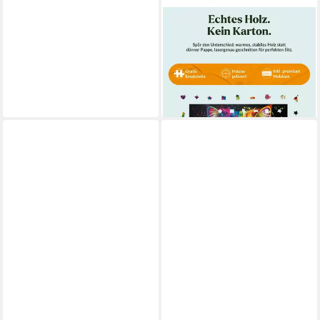
MAGICHOLZ
Puzzle Bunte Perserkatze
Holzpuzzle (2D), 1000
Puzzleteile
59,90 €
lieferbar - in 3-4 Werktagen bei dir