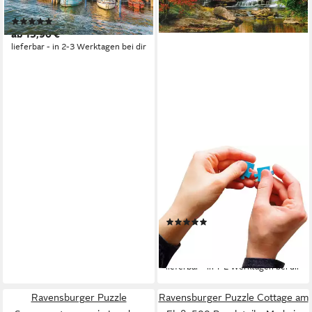
Germany
(6)
ab 15,90 €
lieferbar - in 2-3 Werktagen bei dir
CLEMENTONI®
Puzzle High Quality Collection,
Glade Creek Grist Mill, 2000
Puzzleteile, Made in Europe
(6)
ab 15,10 €
UVP
23,99 €
-37%
lieferbar - in 1-2 Werktagen bei dir
Ravensburger Puzzle
Ravensburger Puzzle Cottage am