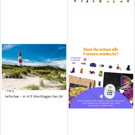
RAVENSBURGER
Puzzle Deutschland
Collection, Sylt, 1000
Puzzleteile, Made in Germany
(5)
ab 13,99 €
UVP
16,99 €
-18%
lieferbar - in 4-5 Werktagen bei dir