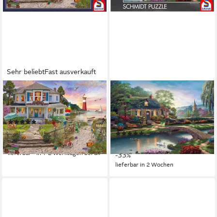
Sehr beliebt
Fast ausverkauft
SCHMIDT SPIELE
SCHMIDT SPIELE
Puzzle Das Strandhaus, 1000
Puzzle Stoney Creek Cottage
Puzzleteile, Made in Europe
von Thomas Kinkade, 1000
(58)
Puzzleteile, Made in Germany
ab 13,99 €
UVP
15,99 €
(11)
ab 10,79 €
-13%
UVP
15,99 €
lieferbar - in 1-2 Werktagen bei dir
-33%
lieferbar in 2 Wochen