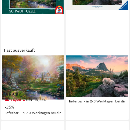
Fast ausverkauft
SCHMIDT SPIELE
RAVENSBURGER
Puzzle A Mother's Perfect
Puzzle Almbock mit Baby,
Day von Thomas Kinkade,
3000 Puzzleteile, Made in
1000 Puzzleteile, Made in
Germany
ab 43,64 €
Germany
UVP
54,99 €
(10)
-21%
ab 12,06 €
UVP
15,99 €
lieferbar - in 2-3 Werktagen bei dir
-25%
lieferbar - in 2-3 Werktagen bei dir