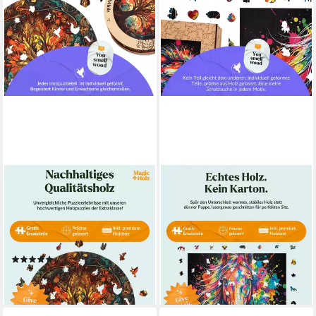
MAGICHOLZ
MAGICHOLZ
Puzzle Herbstbaum des
Puzzle Buntes Pferd
Lebens Tree of Life
Holzpuzzle (2D), 1000
Holzpuzzle (2D), 212
Puzzleteile
59,90 €
Puzzleteile
lieferbar - in 3-4 Werktagen bei dir
(1)
ab 24,90 €
lieferbar - in 3-4 Werktagen bei dir