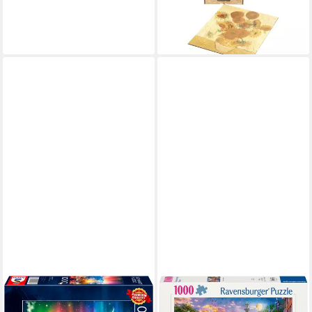
Künstler: Vincent van Gogh
34,90 €
lieferbar - in 3-4 Werktagen bei dir