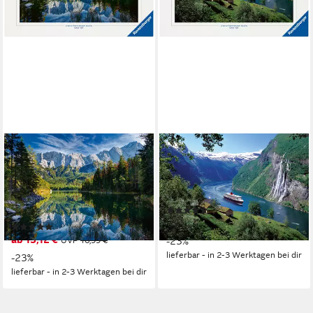
RAVENSBURGER
RAVENSBURGER
Puzzle Eibsee mit
Puzzle Norwegischer Fjord,
Wettersteingebirge und
1000 Puzzleteile, Made in
Zugspitze, 1000 Puzzleteile,
Germany
(10)
Made in Germany
ab 13,14 €
UVP
16,99 €
(5)
ab 13,12 €
UVP
16,99 €
-23%
lieferbar - in 2-3 Werktagen bei dir
-23%
lieferbar - in 2-3 Werktagen bei dir