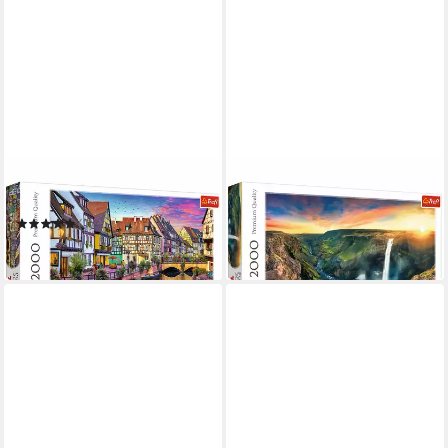
TREFL
TREFL
Puzzle Colmar
Puzzle Haifoss Wasserfall
ab 20,31 €
(1)
in 2-3 Werktagen bei dir
ab 20,31 €
in 2-3 Werktagen bei dir