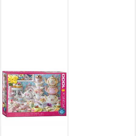
Puzzle 1000 Teile Puzzle -
Puzzle - Teezeit
17,99 €
in 2-3 Werktagen bei dir