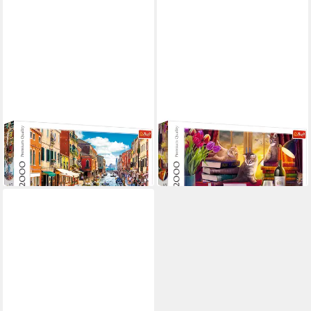
TREFL
TREFL
Puzzle Trefl, Murano Island,
Puzzle Trefl, Katzenabend,
2000 Teile Puzzle
2000 Teile Puzzle
ab 20,31 €
21,23 €
in 2-3 Werktagen bei dir
in 2-3 Werktagen bei dir