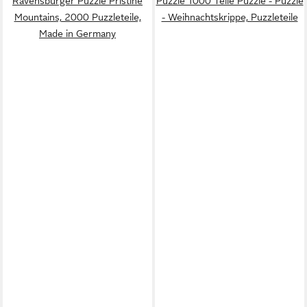
Ravensburger Puzzle Pristine
Puzzle 1000 Teile Puzzle - Puzzle
Mountains, 2000 Puzzleteile,
- Weihnachtskrippe, Puzzleteile
Made in Germany