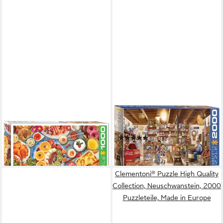
Puzzle 1000 Teile Puzzle -
Puzzle 2000 Teile Puzzle -
Puzzle - Frühstückstisch
Puzzle - Der nostalgische
17,99 €
Dorfladen
(1)
in 2-3 Werktagen bei dir
29,99 €
in 2-3 Werktagen bei dir
Clementoni® Puzzle High Quality
Collection, Neuschwanstein, 2000
Puzzleteile, Made in Europe