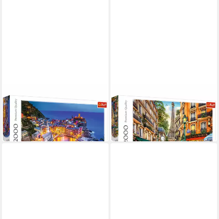
TREFL
TREFL
Puzzle Vernazza in der
Puzzle Nachmittag in Paris
ab 20,31 €
Dämmerung
in 2-3 Werktagen bei dir
ab 20,31 €
in 2-3 Werktagen bei dir