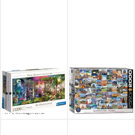
CLEMENTONI®
Puzzle 2000 Teile Puzzle -
Puzzle High Quality
Puzzle - Traumziele der Welt
29,99 €
Collection, Visionaria
in 2-3 Werktagen bei dir
(7)
ab 74,50 €
UVP
114,99 €
-35%
in 1-2 Werktagen bei dir