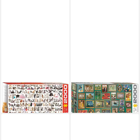
Puzzle 2000 Teile Puzzle -
Puzzle 2000 Teile Puzzle -
Puzzle - Katzenwelt
Meisterwerke
29,99 €
29,99 €
in 2-3 Werktagen bei dir
in 2-3 Werktagen bei dir