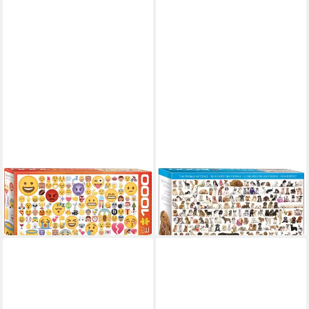
Puzzle 1000 Teile Puzzle -
Puzzle 2000 Teile Puzzle -
Puzzle - sags mit Emojis
Puzzle - Hundewelt
17,99 €
29,99 €
in 2-3 Werktagen bei dir
in 2-3 Werktagen bei dir