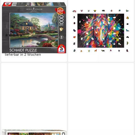
SCHMIDT SPIELE
MAGICHOLZ
Puzzle Stoney Creek Cottage
Puzzle Buntes Pferd
von Thomas Kinkade, 1000
Holzpuzzle (2D), 1000
Puzzleteile, Made in Germany
Puzzleteile
(11)
59,90 €
ab 10,79 €
UVP
15,99 €
lieferbar - in 3-4 Werktagen bei dir
-33%
lieferbar in 2 Wochen