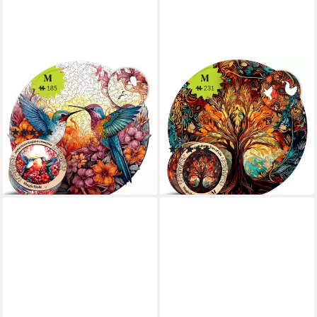
MAGICHOLZ
MAGICHOLZ
Puzzle Fröhliche Kolibris
Puzzle Herbstbaum des
Mandala Holzpuzzle (2D), 185
Lebens Tree of Life
Puzzleteile
Holzpuzzle (2D), 212
(1)
Puzzleteile
ab 24,90 €
(1)
lieferbar - in 3-4 Werktagen bei dir
ab 24,90 €
lieferbar - in 3-4 Werktagen bei dir