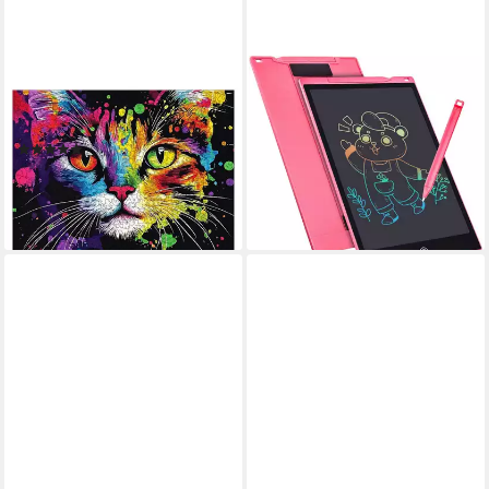
MAGICHOLZ
FELIXLEO
Puzzle MagicHolz Bunte Katze
Steckpuzzle 12 Zoll LCD
Holzpuzzle, 1000 Puzzleteile
Schreibtafel Kinder Zeichen
(3)
Tablet Digital Drawing Pad,
59,90 €
Puzzleteile
lieferbar - in 3-4 Werktagen bei dir
16,99 €
lieferbar in 3 Wochen