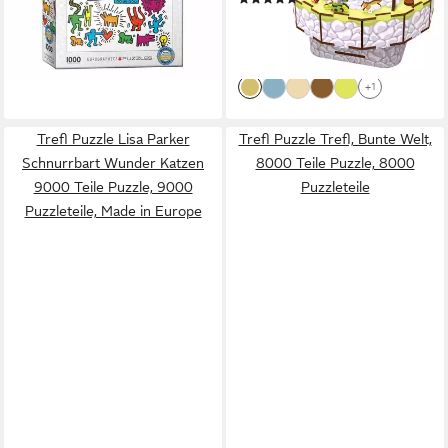
DIY Modellbau, Basteln,
20,44 €
UVP
40,99 €
Wohnkultur, Geschenk
-50%
lieferbar - in 2-3 Werktagen bei dir
+1
Trefl Puzzle Lisa Parker
Trefl Puzzle Trefl, Bunte Welt,
Schnurrbart Wunder Katzen
8000 Teile Puzzle, 8000
9000 Teile Puzzle, 9000
Puzzleteile
Puzzleteile, Made in Europe