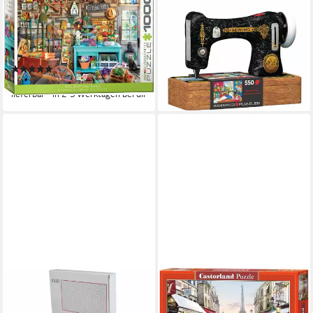
EUROGRAPHICS
Puzzle 1000 Teile Puzzle -
Puzzle Nähmaschine, 550
Puzzle - Wundervolle
Puzzleteile
Gartenlaube Gartentraum,
ab 20,60 €
Puzzleteile
lieferbar - in 2-3 Werktagen bei dir
(1)
17,99 €
lieferbar - in 2-3 Werktagen bei dir
HAC24
CASTORLAND
Puzzle Erwachsenenpuzzle
Puzzle Blumen,