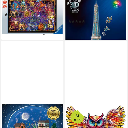
Puzzle Sternzeichen, 3000
3D-Puzzle Iconics: Eiffelturm -
Puzzleteile, Made in Germany
mit Licht, 216 Puzzleteile,
(3)
Made in Europe
ab 42,28 €
UVP
54,99 €
(2)
ab 39,82 €
-23%
lieferbar - in 2-3 Werktagen bei dir
lieferbar - in 2-3 Werktagen bei dir
CHRONICLE BOOKS
MAGICHOLZ
Puzzle Idylle in der
Puzzle Regenbogenfeder
Schneekugel - mit
Eule Holzpuzzle (2D), 178