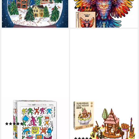
Goldfolierung, Puzzleteile
Puzzleteile
(1)
12,99 €
ab 24,90 €
lieferbar - in 3-4 Werktagen bei dir
lieferbar - in 3-4 Werktagen bei dir
EUROGRAPHICS
ESUN
Puzzle Keith Haring Collage,
3D-Puzzle 3D Holz Musikbox
1000 Puzzleteile
und Musik Holzpuzzle
(1)
Modellbausatz für
ab 15,39 €
Erwachsene, 99 Puzzleteile,
lieferbar - in 2-3 Werktagen bei dir
(1)