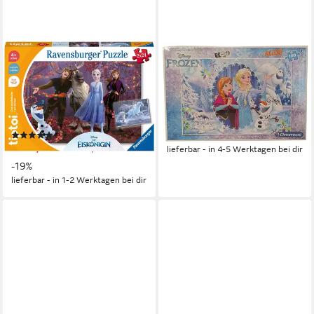
RAVENSBURGER
CLEMENTONI®
Puzzle tiptoi® Puzzle für
Puzzle Disney Frozen - Puzzle
kleine Entdecker: Disney Die
- mit Anna, Elsa, und Sven,
Eiskönigin, 24 Puzzleteile, (2 x
Schneelandschaft, 1,
24 Teile) Made in Europe
Puzzleteile
(19)
ab 8,99 €
ab 12,08 €
UVP
14,99 €
lieferbar - in 4-5 Werktagen bei dir
-19%
lieferbar - in 1-2 Werktagen bei dir