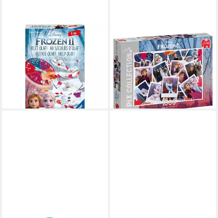
RAVENSBURGER
JUMBO SPIELE
Spiel Disney Frozen: Frozen 2
Puzzle Disney Pix Collection
ab 8,79 €
Frozen 2 1000 Teile Puzzle,
leider ausverkauft
1000 Puzzleteile, Made in
Europe
ab 15,95 €
lieferbar - in 3-4 Werktagen bei dir