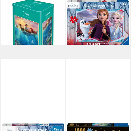
SCHMIDT SPIELE
RAVENSBURGER
Puzzle Disney Arielle 500
Puzzle Die Eiskönigin 2:
Teile, 500 Puzzleteile
Zauberhafte neue Welt, 24
ab 19,22 €
Puzzleteile, Made in Europe
lieferbar - in 2-3 Werktagen bei dir
ab 18,99 €
lieferbar - in 2-3 Werktagen bei dir
RAVENSBURGER
RAVENSBURGER