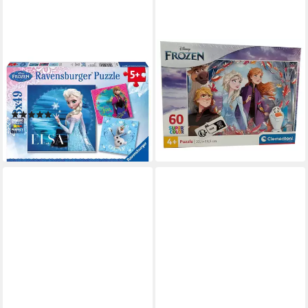
RAVENSBURGER
CLEMENTONI®
Puzzle Disney Frozen: Elsa,
Puzzle Disney, Frozen, Super
Anna & Olaf. Puzzle 3 x 49
Color Puzzle 60 Teile, Anna,
Teile, 49 Puzzleteile
Elsa, Olaf, Sven un, 60
(2)
Puzzleteile
ab 15,80 €
ab 14,00 €
lieferbar - in 4-5 Werktagen bei dir
lieferbar - in 3-4 Werktagen bei dir