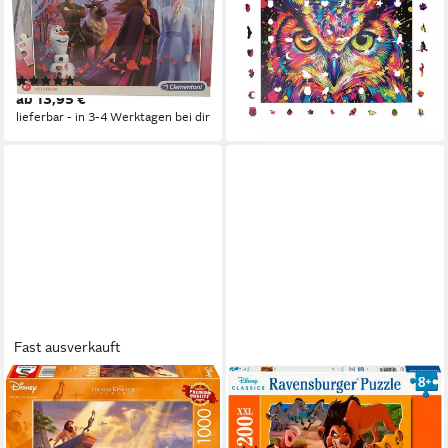
Puzzle - mit Anna Elsa Olaf
(2D), 1000 Puzzleteile
59,90 €
Kristoff Sven 104 Teile, 104
lieferbar - in 4-5 Werktagen bei dir
Puzzleteile
(1)
ab 13,95 €
lieferbar - in 3-4 Werktagen bei dir
Fast ausverkauft
SCHMIDT SPIELE
RAVENSBURGER
Puzzle Thomas Kinkade, 1000
Puzzle Hakuna Matata, 200
Puzzleteile
Puzzleteile, Made in Germany