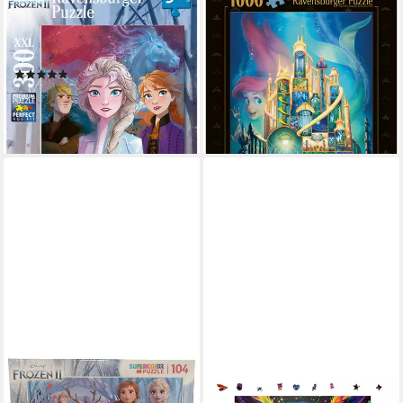
Puzzle Elsa, Anna und Kristoff,
Puzzle Castle Collection -
300 Puzzleteile, Made in
Disney Princess, Arielle, 1000
Germany
Puzzleteile, Made in Germany
(2)
ab 13,10 €
UVP
16,99 €
ab 10,37 €
UVP
13,99 €
-23%
-26%
lieferbar - in 2-3 Werktagen bei dir
lieferbar - in 2-3 Werktagen bei dir
CLEMENTONI®
MAGICHOLZ
Puzzle Disney Frozen 2 -
Puzzle Bunte Eule Holzpuzzle